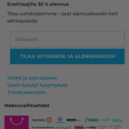
näe mitään syytä vaihtaa toimittajaa. Kaikki on 
Ensitilaajille 30 % alennus
aina sujunut erinomaisesti eikä tuotteissa ole 
Tilaa uutiskirjeemme – saat alennuskoodin heti
ollut mitään moitittavaa! Lämmin suositus!
sähköpostiisi
TILAA UUTISKIRJE JA ALENNUSKOODI
Vinkit ja osto-oppaat
Usein kysytyt kysymykset
Tulostussanasto
Maksuvaihtoehdot