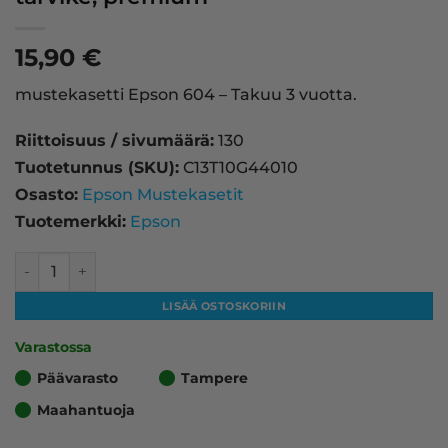
15,90
€
mustekasetti Epson 604 – Takuu 3 vuotta.
Riittoisuus / sivumäärä:
130
Tuotetunnus (SKU):
C13T10G44010
Osasto:
Epson Mustekasetit
Tuotemerkki:
Epson
Epson 604 mustekasetti keltainen – tarvike, premium mää
LISÄÄ OSTOSKORIIN
Varastossa
Päävarasto
Tampere
Maahantuoja