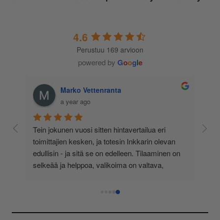
4.6
Perustuu 169 arvioon
powered by
G
o
o
g
l
e
Marko Vettenranta
a year ago
 
Tein jokunen vuosi sitten hintavertailua eri 
lä 
toimittajien kesken, ja totesin Inkkarin olevan 
-
edullisin - ja sitä se on edelleen. Tilaaminen on 
 
selkeää ja helppoa, valikoima on valtava, 
 
loistavia tarjouksia ja muita etuja jatkuvasti, 
asiakaspalvelu todella ripeää (s-postin kautta) ja 
toimitukset supernopeita: eilen tekemäni tilaus 
oli noudettavissa postin lokerosta tänään!! En 