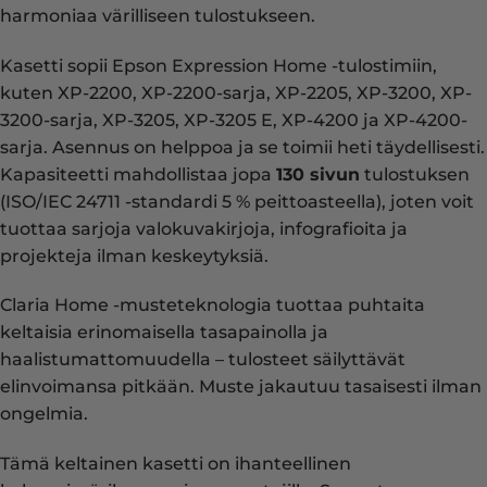
harmoniaa värilliseen tulostukseen.
Kasetti sopii Epson Expression Home -tulostimiin,
kuten XP-2200, XP-2200-sarja, XP-2205, XP-3200, XP-
3200-sarja, XP-3205, XP-3205 E, XP-4200 ja XP-4200-
sarja. Asennus on helppoa ja se toimii heti täydellisesti.
Kapasiteetti mahdollistaa jopa
130 sivun
tulostuksen
(ISO/IEC 24711 -standardi 5 % peittoasteella), joten voit
tuottaa sarjoja valokuvakirjoja, infografioita ja
projekteja ilman keskeytyksiä.
Claria Home -musteteknologia tuottaa puhtaita
keltaisia erinomaisella tasapainolla ja
haalistumattomuudella – tulosteet säilyttävät
elinvoimansa pitkään. Muste jakautuu tasaisesti ilman
ongelmia.
Tämä keltainen kasetti on ihanteellinen