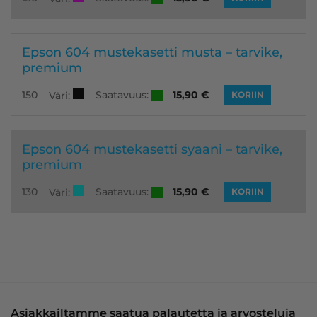
Epson 604 mustekasetti musta – tarvike,
premium
Saatavuus:
150
15,90
€
Väri:
KORIIN
Epson 604 mustekasetti syaani – tarvike,
premium
Saatavuus:
130
15,90
€
Väri:
KORIIN
Asiakkailtamme saatua palautetta ja arvosteluja