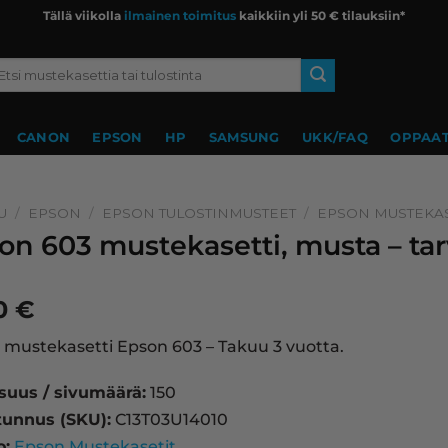
Tällä viikolla
ilmainen toimitus
kaikkiin yli 50 € tilauksiin*
si:
CANON
EPSON
HP
SAMSUNG
UKK/FAQ
OPPAAT
U
/
EPSON
/
EPSON TULOSTINMUSTEET
/
EPSON MUSTEKAS
on 603 mustekasetti, musta – ta
90
€
mustekasetti Epson 603 – Takuu 3 vuotta.
isuus / sivumäärä:
150
tunnus (SKU):
C13T03U14010
o:
Epson Mustekasetit