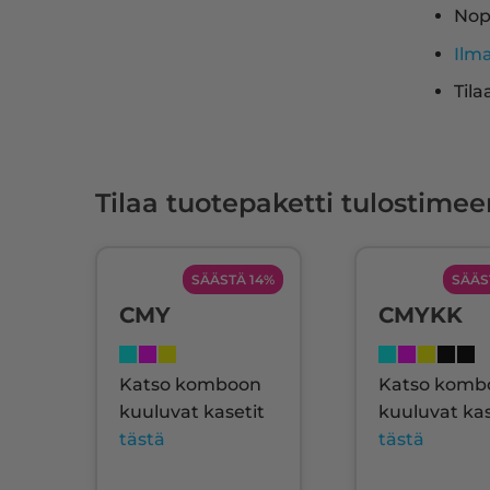
Nop
Ilm
Tila
Tilaa tuotepaketti tulostimee
SÄÄSTÄ 14%
SÄÄS
CMY
CMYKK
Katso komboon
Katso komb
kuuluvat kasetit
kuuluvat kas
tästä
tästä