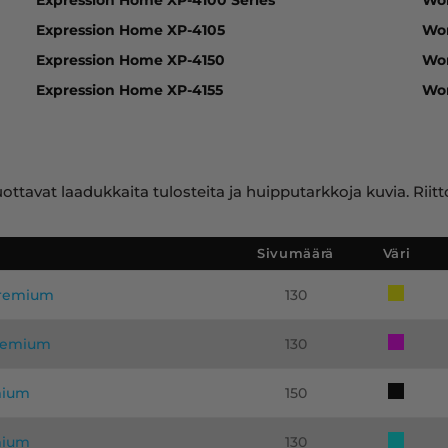
Expression Home XP-4105
Wo
Expression Home XP-4150
Wo
Expression Home XP-4155
Wo
ttavat laadukkaita tulosteita ja huipputarkkoja kuvia. Riit
Sivumäärä
Väri
 premium
130
premium
130
mium
150
emium
130