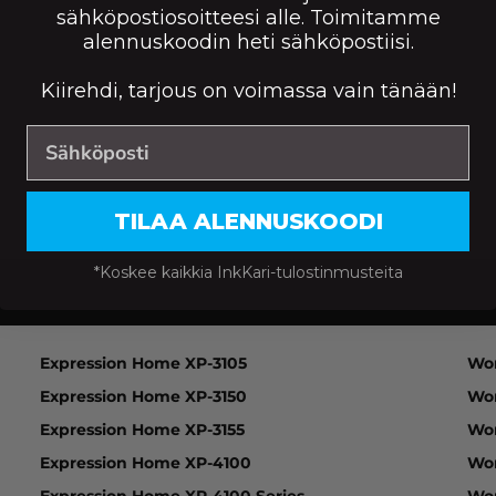
sähköpostiosoitteesi alle. Toimitamme
alennuskoodin heti sähköpostiisi.
Kiirehdi, tarjous on voimassa vain tänään!
TILAA ALENNUSKOODI
*Koskee kaikkia InkKari-tulostinmusteita
ression Home XP-2100 Series, Expression Home XP-21
Expression Home XP-3105
Wo
Expression Home XP-3150
Wo
Expression Home XP-3155
Wo
Expression Home XP-4100
Wo
Expression Home XP-4100 Series
Wo