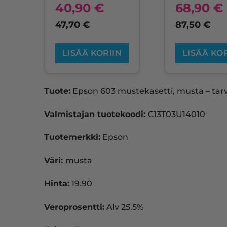
40,90
€
68,90
€
47,70
€
87,50
€
LISÄÄ KORIIN
LISÄÄ KO
Tuote:
Epson 603 mustekasetti, musta – tar
Valmistajan tuotekoodi:
C13T03U14010
Tuotemerkki:
Epson
Väri:
musta
Hinta:
19.90
Veroprosentti:
Alv 25.5%