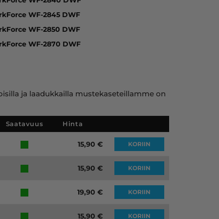
rkForce WF-2845 DWF
rkForce WF-2850 DWF
rkForce WF-2870 DWF
toisilla ja laadukkailla mustekaseteillamme on
Saatavuus
Hinta
15,90
€
KORIIN
15,90
€
KORIIN
19,90
€
KORIIN
15,90
€
KORIIN