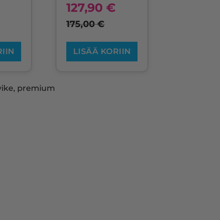
127,90
€
175,00
€
RIIN
LISÄÄ KORIIN
vike, premium