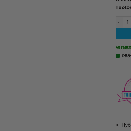
Tuote
Epson 
Varast
Pää
Hyö