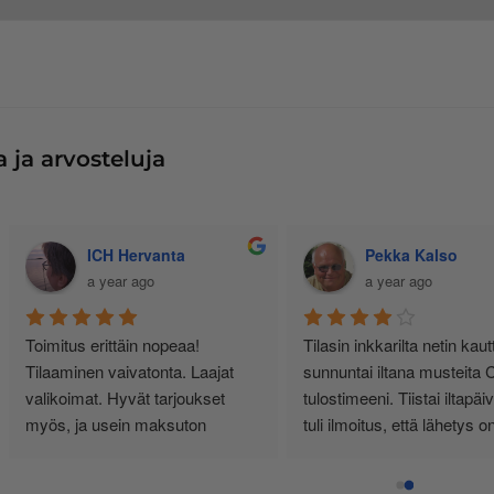
 ja arvosteluja
Jussi Käteinen
Senja Bunda
11 months ago
a year ago
siallisen tuntuinen kauppa, ei 
Minulla yksityishenkilönä 
urhia härpäkkeitä, vaan sitä 
tulostimen käyttö on vähäistä. 
itä nimi lupaa! Täältä haen 
Yksi kasetti riittää noin vuodeksi
atkossa. Ps. Hinnat kohillaan.
Vähän kauhulla ajattelen 
musteen loppuessa, saanko 
edelleen oikean ja tulostimeeni 