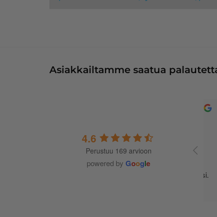
Asiakkailtamme saatua palautetta
4.6
Perustuu 169 arvioon
A
t
powered by
G
o
o
g
l
e
m
j