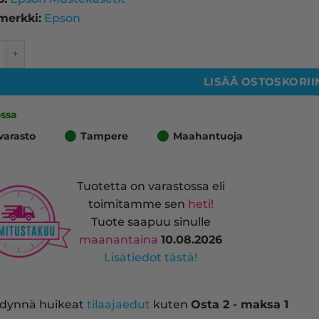
merkki:
Epson
603 mustekasetti, musta – tarvike, premium määrä
LISÄÄ OSTOSKORII
ossa
varasto
Tampere
Maahantuoja
Tuotetta on varastossa eli
toimitamme sen
heti!
Tuote saapuu sinulle
maanantaina
10.08.2026
Lisätiedot tästä!
dynnä huikeat
tilaajaedut
kuten
Osta 2 - maksa 1