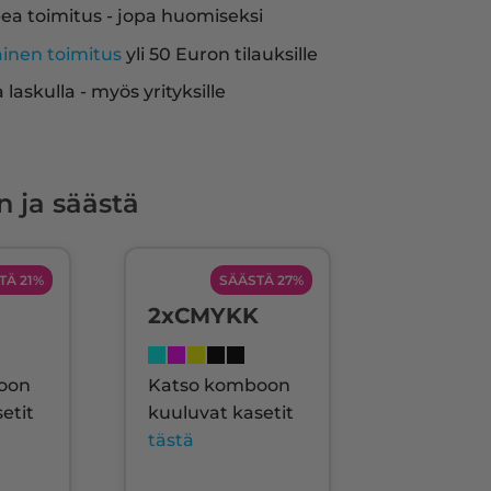
ea toimitus - jopa huomiseksi
ainen toimitus
yli 50 Euron tilauksille
a laskulla - myös yrityksille
n ja säästä
TÄ 21%
SÄÄSTÄ 27%
2xCMYKK
oon
Katso komboon
etit
kuuluvat kasetit
tästä