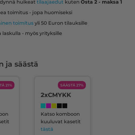
dynnä huikeat
tilaajaedut
kuten
Osta 2 - maksa 1
ea toimitus - jopa huomiseksi
ainen toimitus
yli 50 Euron tilauksille
a laskulla - myös yrityksille
n ja säästä
TÄ 21%
SÄÄSTÄ 27%
2xCMYKK
oon
Katso komboon
etit
kuuluvat kasetit
tästä