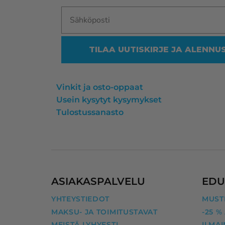
TILAA UUTISKIRJE JA ALENNU
Vinkit ja osto-oppaat
Usein kysytyt kysymykset
Tulostussanasto
ASIAKASPALVELU
EDU
YHTEYSTIEDOT
MUSTE
MAKSU- JA TOIMITUSTAVAT
-25 %
MEISTÄ LYHYESTI
ILMAI