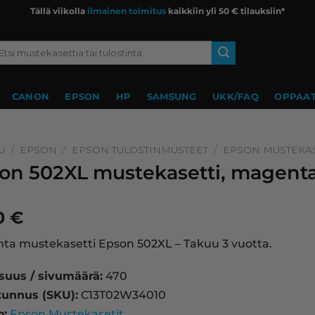
Tällä viikolla
ilmainen toimitus
kaikkiin yli 50 € tilauksiin*
si:
CANON
EPSON
HP
SAMSUNG
UKK/FAQ
OPPAAT
U
/
EPSON
/
EPSON TULOSTINMUSTEET
/
EPSON MUSTEKAS
on 502XL mustekasetti, magenta
90
€
a mustekasetti Epson 502XL – Takuu 3 vuotta.
isuus / sivumäärä:
470
tunnus (SKU):
C13T02W34010
o:
Epson Mustekasetit