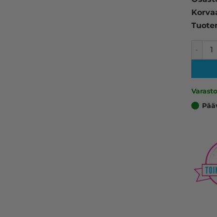
Korva
Tuote
Epson 
Varast
Pää