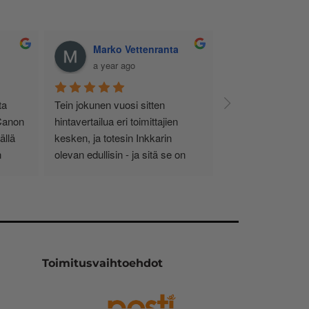
ICH Hervanta
Pekka Kalso
a year ago
a year ago
Toimitus erittäin nopeaa! 
Tilasin inkkarilta netin kautta 
Tilaaminen vaivatonta. Laajat 
sunnuntai iltana musteita Can
valikoimat. Hyvät tarjoukset 
tulostimeeni. Tiistai iltapäivällä
myös, ja usein maksuton 
tuli ilmoitus, että lähetys on 
toimitus/kuljetus. Lisäksi voi 
noudettavissa K-kaupan 
palauttaa käytetyt värikasetit (ja 
postitiskiltä. Kasetit oli hyvin 
saa vieläpä pienen korvauksen 
pakattu sisältö sitä, mitä 
niistä). Ekologista! Suosittelen!
tarvikekasetit yleensä ovat. 
Toimivat aikakin minun 
tulostimessani moitteettomasti
Toimitusvaihtoehdot
Inkkarin hinnat ovat 
kilpailukykyisiä.