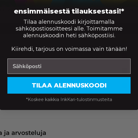
ttavat laadukkaita tulosteita ja huipputarkkoja kuvia. Riit
ensimmäisestä tilauksestasi!*
Tilaa alennuskoodi kirjoittamalla
sähköpostiosoitteesi alle. Toimitamme
Sivumäärä
Väri
alennuskoodin heti sähköpostiisi.
e, premium
470
Kiirehdi, tarjous on voimassa vain tänään!
, premium
470
premium
550
TILAA ALENNUSKOODI
premium
470
*Koskee kaikkia InkKari-tulostinmusteita
 ja arvosteluja