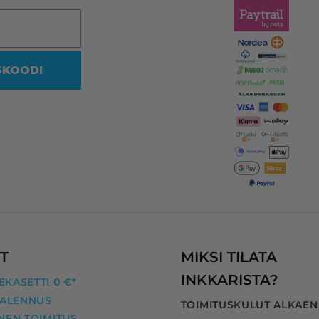
viidakko, missä en halua rämpiä. 
Siksi on olemassa tällekin 
saralla ammattilaiset.
SKOODI
Vaikka mustakasetin koodi olikin 
reilussa vuodessa muuttunut, 
heidän ohjelmansa ehdotti 
oikeaa vastaavaa yhteensopivaa 
kasettia, jonka myös uskalsin 
tilata.
Kaikki nyt hyvin! Kiitos InkKari!
T
MIKSI TILATA
INKKARISTA?
KASETTI 0 €*
 ALENNUS
TOIMITUSKULUT ALKAEN
NEN TOIMITUS