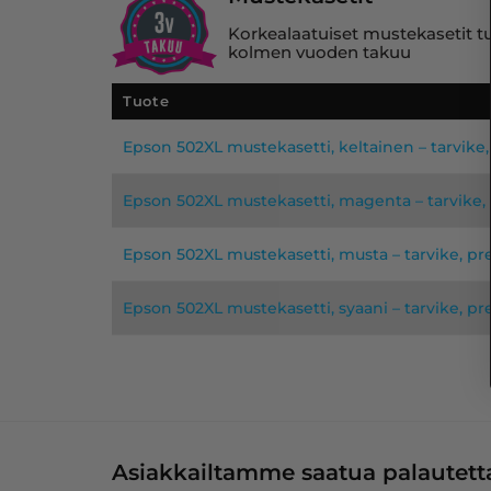
Korkealaatuiset mustekasetit tuo
kolmen vuoden takuu
Tuote
Epson 502XL mustekasetti, keltainen – tarvik
Epson 502XL mustekasetti, magenta – tarvike
Epson 502XL mustekasetti, musta – tarvike, 
Epson 502XL mustekasetti, syaani – tarvike, 
Asiakkailtamme saatua palautetta