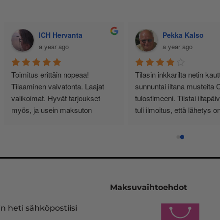
Jussi Käteinen
Senja Bunda
11 months ago
a year ago
en tuntuinen kauppa, ei 
Minulla yksityishenkilönä 
rpäkkeitä, vaan sitä 
tulostimen käyttö on vähäistä. 
i lupaa! Täältä haen 
Yksi kasetti riittää noin vuodeksi. 
. Ps. Hinnat kohillaan.
Vähän kauhulla ajattelen 
musteen loppuessa, saanko 
edelleen oikean ja tulostimeeni 
sopivan kasetin.
Pelastukseni on InkKari 
(inkkari.net), josta kerralla tilaan 
Maksuvaihtoehdot
heidän sivujensa kautta uuden 
vastaavan. Tulostinmerkkien 
n heti sähköpostiisi
sekä kasettien runsaus on 