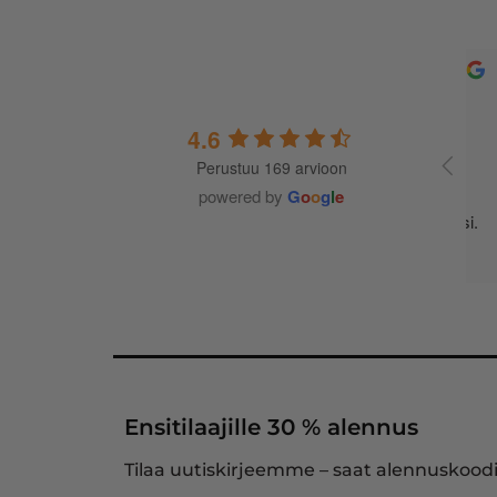
4.6
Perustuu 169 arvioon
Asiallis
turhia hä
powered by
G
o
o
g
l
e
mitä nim
jatkossa
Ensitilaajille 30 % alennus
Tilaa uutiskirjeemme – saat alennuskoodi