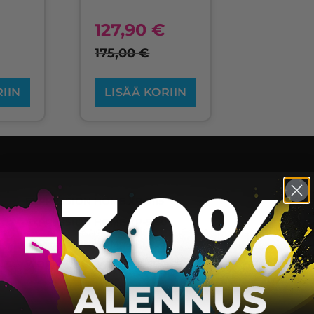
127,90
€
175,00
€
RIIN
LISÄÄ KORIIN
5100, EXPRESSION HOME XP-5100 SERIES, EXPRESS
EXPRESSION HOME XP-5115
WO
EXPRESSION HOME XP-5150
WO
EXPRESSION HOME XP-5155
WO
WORKFORCE WF-2800 SERIES
WO