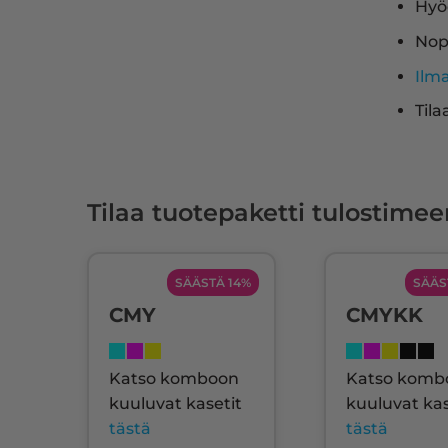
Hyö
Nop
Ilm
Tila
Tilaa tuotepaketti tulostimee
SÄÄSTÄ 14%
SÄÄS
CMY
CMYKK
Katso komboon
Katso komb
kuuluvat kasetit
kuuluvat kas
tästä
tästä