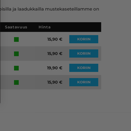
toisilla ja laadukkailla mustekaseteillamme on
Saatavuus
Hinta
15,90
€
KORIIN
15,90
€
KORIIN
19,90
€
KORIIN
15,90
€
KORIIN