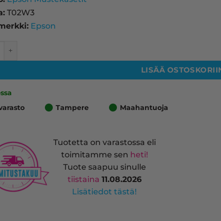
a:
T02W3
merkki:
Epson
502XL mustekasetti, magenta – tarvike, premium määrä
LISÄÄ OSTOSKORII
ossa
varasto
Tampere
Maahantuoja
Tuotetta on varastossa eli
toimitamme sen
heti!
Tuote saapuu sinulle
tiistaina
11.08.2026
Lisätiedot tästä!