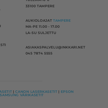
33100 TAMPERE
A
AUKIOLOAJAT
TAMPERE
U
MA-PE 11.00 - 17.00
LA-SU SULJETTU
STI
ASIAKASPALVELU@INKKARI.NET
045 7874 5555
SETIT
|
CANON LASERKASETIT
|
EPSON
SAMSUNG VÄRIKASETIT