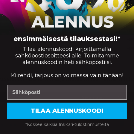
T, HL L9300, HL L9300CDWT, MFC-L 9500 SERIES, MF
HL L9300
MF
ensimmäisestä tilauksestasi!*
HL L9300CDWT
MF
Tilaa alennuskoodi kirjoittamalla
MFC-L 9500 SERIES
MF
sähköpostiosoitteesi alle. Toimitamme
alennuskoodin heti sähköpostiisi.
Kiirehdi, tarjous on voimassa vain tänään!
ttaa laadukkaita tulosteita ja terävää tekstiä. Riittoisilla 
Sivumäärä
Väri
TILAA ALENNUSKOODI
ke, premium
6000
*Koskee kaikkia InkKari-tulostinmusteita
, premium
6000