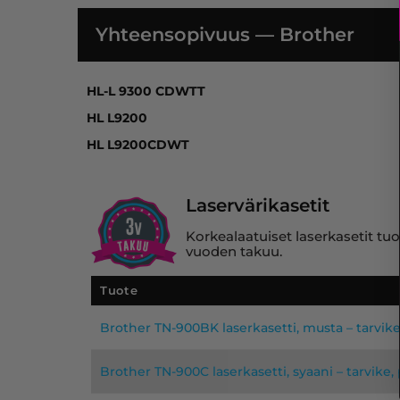
Yhteensopivuus — Brother
HL-L 9300 CDWTT, HL L9200, HL L9200CDW
HL-L 9300 CDWTT
HL L9200
HL L9200CDWT
Laservärikasetit
Korkealaatuiset laserkasetit tuo
vuoden takuu.
Tuote
Brother TN-900BK laserkasetti, musta – tarvi
Brother TN-900C laserkasetti, syaani – tarvike