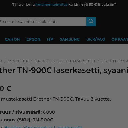
Tällä viikolla
ilmainen toimitus
kaikkiin yli 50 € tilauksiin*
si:
CANON
EPSON
HP
SAMSUNG
UKK/FAQ
OPPAAT
U
/
BROTHER
/
BROTHER TULOSTINMUSTEET
/
BROTHER VÄ
ther TN-900C laserkasetti, syaan
90
€
 mustekasetti Brother TN-900C. Takuu 3 vuotta.
isuus / sivumäärä:
6000
tunnus (SKU):
TN-900C
o:
Brother Väriaineet ja Laserkasetit