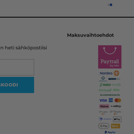
edelleen oikean ja tulostimeeni 
sopivan kasetin.
Pelastukseni on InkKari 
(inkkari.net), josta kerralla tilaan
Maksuvaihtoehdot
heidän sivujensa kautta uuden 
vastaavan. Tulostinmerkkien 
n heti sähköpostiisi
sekä kasettien runsaus on 
viidakko, missä en halua rämpiä
Siksi on olemassa tällekin 
saralla ammattilaiset.
SKOODI
Vaikka mustakasetin koodi olikin
reilussa vuodessa muuttunut, 
heidän ohjelmansa ehdotti 
oikeaa vastaavaa yhteensopiva
kasettia, jonka myös uskalsin 
tilata.