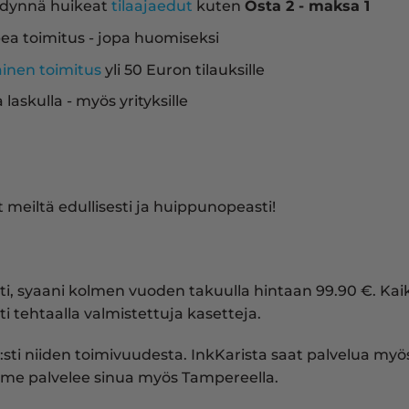
dynnä huikeat
tilaajaedut
kuten
Osta 2 - maksa 1
ea toimitus - jopa huomiseksi
ainen toimitus
yli 50 Euron tilauksille
a laskulla - myös yrityksille
 meiltä edullisesti ja huippunopeasti!
tti, syaani kolmen vuoden takuulla hintaan 99.90 €. 
i tehtaalla valmistettuja kasetteja.
:sti niiden toimivuudesta. InkKarista saat palvelua myös 
me palvelee sinua myös Tampereella.