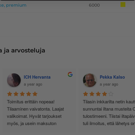
vike, premium
6000
 ja arvosteluja
Jussi Käteinen
Senja Bunda
11 months ago
a year ago
siallisen tuntuinen kauppa, ei 
Minulla yksityishenkilönä 
urhia härpäkkeitä, vaan sitä 
tulostimen käyttö on vähäistä. 
itä nimi lupaa! Täältä haen 
Yksi kasetti riittää noin vuodeksi
atkossa. Ps. Hinnat kohillaan.
Vähän kauhulla ajattelen 
musteen loppuessa, saanko 