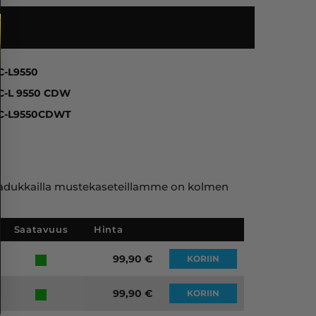
C-L9550, MFC-L 9550 CDW, MFC-L9550CDWT
C-L9550
C-L 9550 CDW
C-L9550CDWT
ja laadukkailla mustekaseteillamme on kolmen
Saatavuus
Hinta
99,90
€
KORIIN
99,90
€
KORIIN