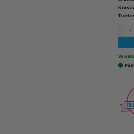
Korva
Tuote
Brother
Varast
Pää