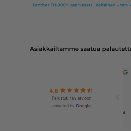
Brother TN-900Y laserkasetti, keltainen – tar
Asiakkailtamme saatua palautetta
4.6
Perustuu 169 arvioon
A
t
powered by
G
o
o
g
l
e
m
j