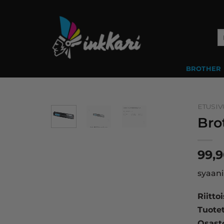
Skip
to
content
Et
BROTHER
ETUSIV
Bro
99,
syaani
Riitto
Tuote
Osast