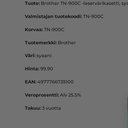
Tuote:
Brother TN-900C -laservärikasetti, sy
Valmistajan tuotekoodi:
TN-900C
Korvaa:
TN-900C
Tuotemerkki:
Brother
Väri:
syaani
Hinta:
99.90
EAN:
4977766735100
Veroprosentti:
Alv 25.5%
Takuu:
3 vuotta