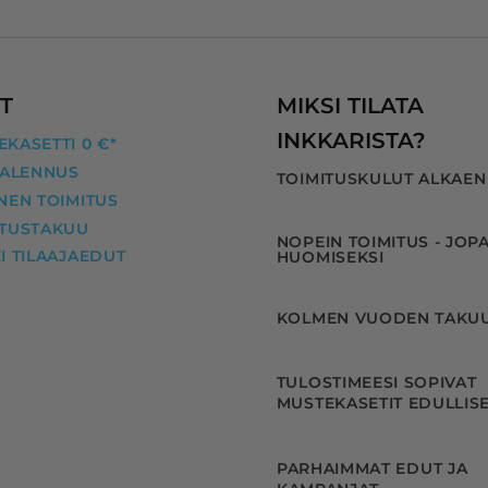
Kaikki nyt hyvin! Kiitos InkKari!
T
MIKSI TILATA
INKKARISTA?
KASETTI 0 €*
 ALENNUS
TOIMITUSKULUT ALKAEN
NEN TOIMITUS
ITUSTAKUU
NOPEIN TOIMITUS - JOP
I TILAAJAEDUT
HUOMISEKSI
KOLMEN VUODEN TAKU
TULOSTIMEESI SOPIVAT
MUSTEKASETIT EDULLISE
PARHAIMMAT EDUT JA