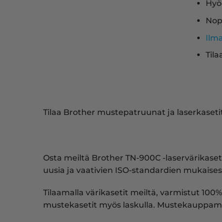
Hyö
Nop
Ilm
Tila
Tilaa Brother mustepatruunat ja laserkasetit
Osta meiltä Brother TN-900C -laservärikase
uusia ja vaativien ISO-standardien mukaisest
Tilaamalla värikasetit meiltä, varmistut 100%
mustekasetit myös laskulla. Mustekauppam