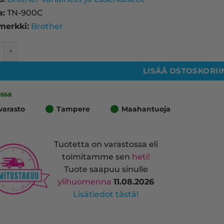
a:
TN-900C
merkki:
Brother
 TN-900C laserkasetti, syaani – tarvike, premium määrä
LISÄÄ OSTOSKORII
ossa
varasto
Tampere
Maahantuoja
Tuotetta on varastossa eli
toimitamme sen
heti!
Tuote saapuu sinulle
ylihuomenna
11.08.2026
Lisätiedot tästä!