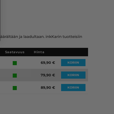
rältään ja laadultaan. inkKarin tuotteisiin
Saatavuus
Hinta
69,90
€
KORIIN
79,90
€
KORIIN
89,90
€
KORIIN