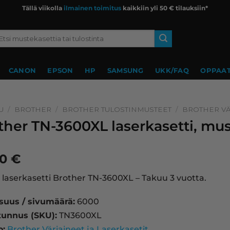
Tällä viikolla
ilmainen toimitus
kaikkiin yli 50 € tilauksiin*
si:
CANON
EPSON
HP
SAMSUNG
UKK/FAQ
OPPAAT
U
/
BROTHER
/
BROTHER TULOSTINMUSTEET
/
BROTHER VÄ
ther TN-3600XL laserkasetti, mus
90
€
laserkasetti Brother TN-3600XL – Takuu 3 vuotta.
isuus / sivumäärä:
6000
tunnus (SKU):
TN3600XL
o:
Brother Väriaineet ja Laserkasetit