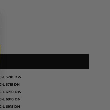
5210 Series, HL-L 5215 DN, HL-L 6210 DW, HL-L 6410 DN
C-L 5710 DW
-L 5715 DN
C-L 6710 DW
-L 6910 DN
-L 6915 DN