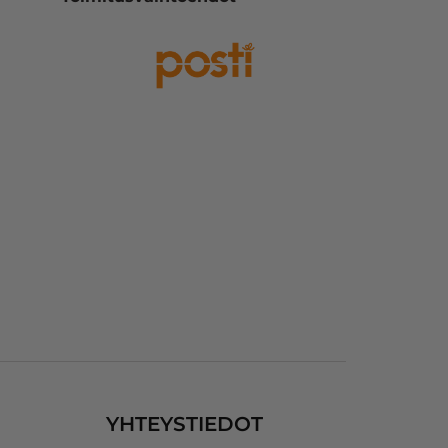
Inkkarin hinnat ovat 
kilpailukykyisiä.
. 
n 
a 
YHTEYSTIEDOT