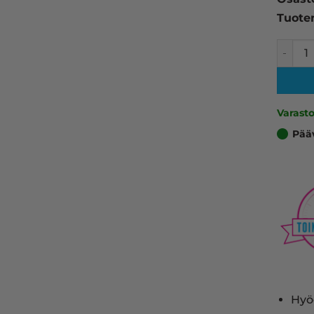
Tuote
Brother
Varast
Pää
Hyö