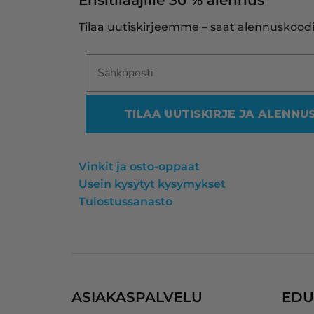
Ensitilaajille 30 % alennus
Tilaa uutiskirjeemme – saat alennuskoodi
TILAA UUTISKIRJE JA ALENNU
Vinkit ja osto-oppaat
Usein kysytyt kysymykset
Tulostussanasto
ASIAKASPALVELU
EDU