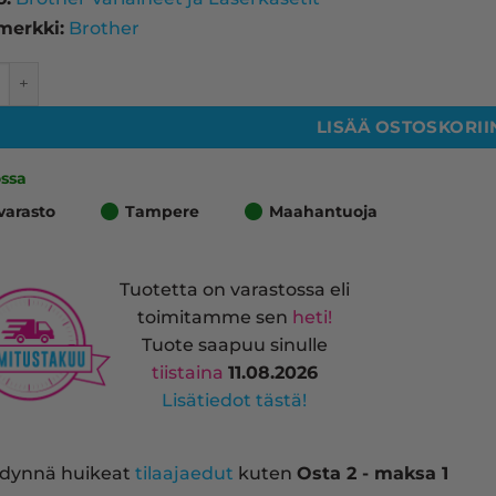
merkki:
Brother
 TN-3600XL laserkasetti, musta – tarvike, premium määrä
LISÄÄ OSTOSKORII
ossa
varasto
Tampere
Maahantuoja
Tuotetta on varastossa eli
toimitamme sen
heti!
Tuote saapuu sinulle
tiistaina
11.08.2026
Lisätiedot tästä!
dynnä huikeat
tilaajaedut
kuten
Osta 2 - maksa 1