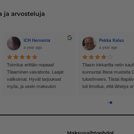
 ja arvosteluja
Jussi Käteinen
Senja Bunda
11 months ago
a year ago
siallisen tuntuinen kauppa, ei 
Minulla yksityishenkilönä 
urhia härpäkkeitä, vaan sitä 
tulostimen käyttö on vähäistä. 
itä nimi lupaa! Täältä haen 
Yksi kasetti riittää noin vuodeksi
atkossa. Ps. Hinnat kohillaan.
Vähän kauhulla ajattelen 
musteen loppuessa, saanko 
edelleen oikean ja tulostimeeni 
sopivan kasetin.
Pelastukseni on InkKari 
(inkkari.net), josta kerralla tilaan
Maksuvaihtoehdot