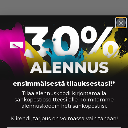
ensimmäisestä tilauksestasi!*
, HL-L 5210 DNTT, HL-L 5210 DW, HL-L 5210 DWT, HL-L 
HL-L 5215 DN
MF
Tilaa alennuskoodi kirjoittamalla
HL-L 6210 DW
MFC
sähköpostiosoitteesi alle. Toimitamme
alennuskoodin heti sähköpostiisi.
HL-L 6410 DN
MF
HL-L 6415 DN
MFC
Kiirehdi, tarjous on voimassa vain tänään!
HL-L 6415 DW
MFC