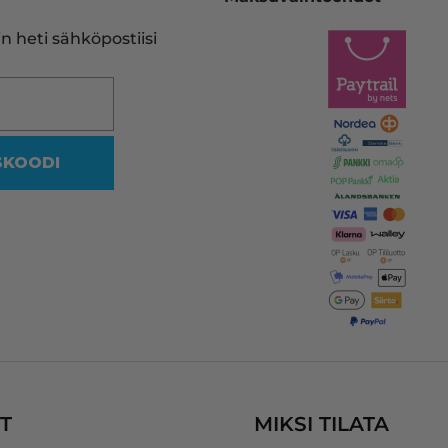
heidän sivujensa kautta uuden 
vastaavan. Tulostinmerkkien 
n heti sähköpostiisi
sekä kasettien runsaus on 
viidakko, missä en halua rämpiä
Siksi on olemassa tällekin 
saralla ammattilaiset.
SKOODI
Vaikka mustakasetin koodi oliki
reilussa vuodessa muuttunut, 
heidän ohjelmansa ehdotti 
oikeaa vastaavaa yhteensopiva
kasettia, jonka myös uskalsin 
tilata.
Kaikki nyt hyvin! Kiitos InkKari!
T
MIKSI TILATA