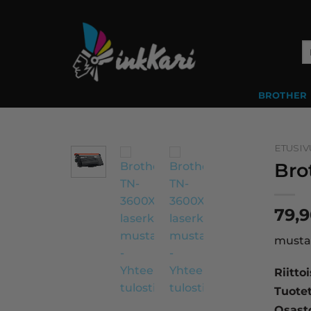
Skip
to
content
Et
BROTHER
ETUSIV
Bro
79,
musta 
Riitto
Tuote
Osast