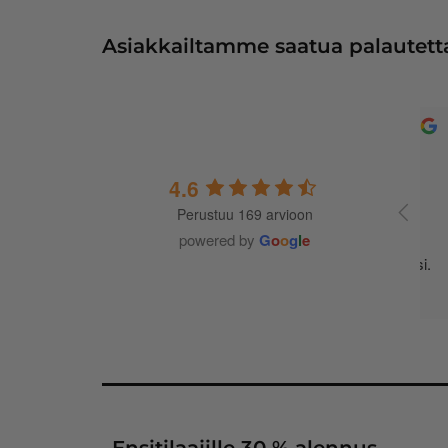
Asiakkailtamme saatua palautetta
4.6
Perustuu 169 arvioon
A
t
powered by
G
o
o
g
l
e
m
j