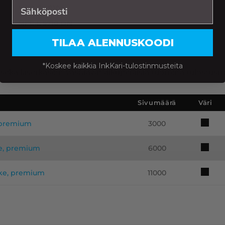
MFC-EX 910
MFC-L 5710 DN
TILAA ALENNUSKOODI
*Koskee kaikkia InkKari-tulostinmusteita
kä laserkasetit vastaavat alkuperäisiä tuotteita tulostusmää
Sivumäärä
Väri
, premium
3000
ke, premium
6000
ike, premium
11000