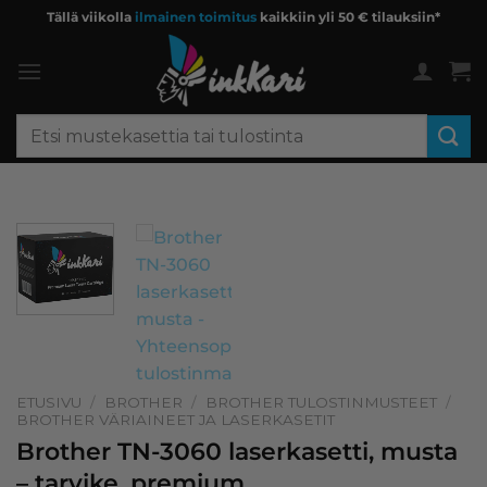
Skip
Tällä viikolla
ilmainen toimitus
kaikkiin yli 50 € tilauksiin*
to
content
Etsi:
ETUSIVU
/
BROTHER
/
BROTHER TULOSTINMUSTEET
/
BROTHER VÄRIAINEET JA LASERKASETIT
Brother TN-3060 laserkasetti, musta
– tarvike, premium