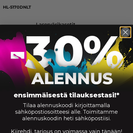
HL-5170DNLT
Laservärikasetit
Korkealaatuiset laserkasetit tuottaa
laadukkaita tulosteita ja terävää tekstiä.
Riittoisilla ja laadukkailla
mustekaseteillamme on kolmen vuoden
takuu.
Brother TN-3030 laserkasetti, musta –
tarvike, premium
Saatavuus:
3500
66,90
€
Väri:
KORIIN
ensimmäisestä tilauksestasi!*
Tilaa alennuskoodi kirjoittamalla
sähköpostiosoitteesi alle. Toimitamme
Brother TN-3060 laserkasetti, musta –
alennuskoodin heti sähköpostiisi.
tarvike, premium
Kiirehdi, tarjous on voimassa vain tänään!