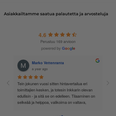
Asiakkailtamme saatua palautetta ja arvosteluja
4.6
Perustuu 169 arvioon
powered by
G
o
o
g
l
e
Marko Vettenranta
a year ago
 
Tein jokunen vuosi sitten hintavertailua eri 
lä 
toimittajien kesken, ja totesin Inkkarin olevan 
-
edullisin - ja sitä se on edelleen. Tilaaminen on 
 
selkeää ja helppoa, valikoima on valtava, 
 
loistavia tarjouksia ja muita etuja jatkuvasti, 
asiakaspalvelu todella ripeää (s-postin kautta) ja 