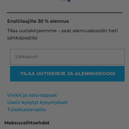
toimitukset supernopeita: eilen tekemäni tilaus 
oli noudettavissa postin lokerosta tänään!! En 
näe mitään syytä vaihtaa toimittajaa. Kaikki on 
Ensitilaajille 30 % alennus
aina sujunut erinomaisesti eikä tuotteissa ole 
Tilaa uutiskirjeemme – saat alennuskoodin heti
ollut mitään moitittavaa! Lämmin suositus!
sähköpostiisi
TILAA UUTISKIRJE JA ALENNUSKOODI
Vinkit ja osto-oppaat
Usein kysytyt kysymykset
Tulostussanasto
Maksuvaihtoehdot