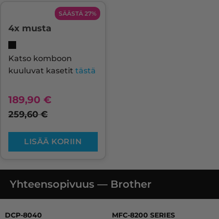
SÄÄSTÄ 27%
4x musta
Katso komboon
kuuluvat kasetit
tästä
189,90
€
259,60
€
LISÄÄ KORIIN
Yhteensopivuus — Brother
DCP-8040, DCP-8040 LT, DCP-8045 D, DCP-8045DN, HL-
DCP-8040
MFC-8200 SERIES