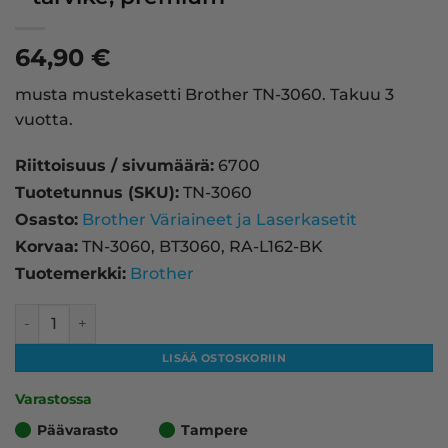
64,90
€
musta mustekasetti Brother TN-3060. Takuu 3
vuotta.
Riittoisuus / sivumäärä:
6700
Tuotetunnus (SKU):
TN-3060
Osasto:
Brother Väriaineet ja Laserkasetit
Korvaa:
TN-3060, BT3060, RA-L162-BK
Tuotemerkki:
Brother
Brother TN-3060 laserkasetti, musta – tarvike, premium m
LISÄÄ OSTOSKORIIN
Varastossa
Päävarasto
Tampere