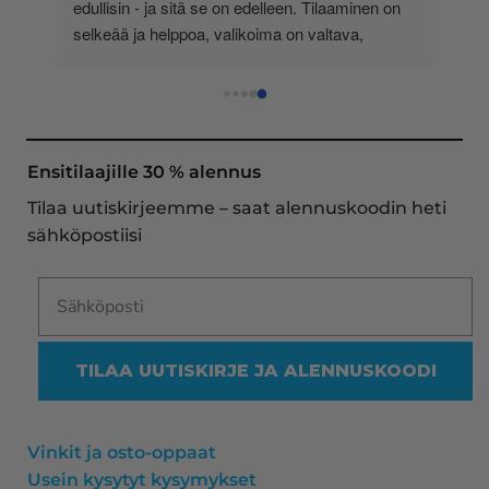
-
edullisin - ja sitä se on edelleen. Tilaaminen on 
 
selkeää ja helppoa, valikoima on valtava, 
 
loistavia tarjouksia ja muita etuja jatkuvasti, 
asiakaspalvelu todella ripeää (s-postin kautta) ja 
toimitukset supernopeita: eilen tekemäni tilaus 
oli noudettavissa postin lokerosta tänään!! En 
näe mitään syytä vaihtaa toimittajaa. Kaikki on 
Ensitilaajille 30 % alennus
aina sujunut erinomaisesti eikä tuotteissa ole 
Tilaa uutiskirjeemme – saat alennuskoodin heti
ollut mitään moitittavaa! Lämmin suositus!
sähköpostiisi
TILAA UUTISKIRJE JA ALENNUSKOODI
Vinkit ja osto-oppaat
Usein kysytyt kysymykset