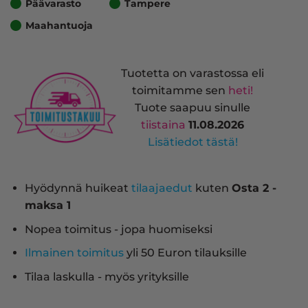
Päävarasto
Tampere
Maahantuoja
Tuotetta on varastossa eli
toimitamme sen
heti!
Tuote saapuu sinulle
tiistaina
11.08.2026
Lisätiedot tästä!
Hyödynnä huikeat
tilaajaedut
kuten
Osta 2 -
maksa 1
Nopea toimitus - jopa huomiseksi
Ilmainen toimitus
yli 50 Euron tilauksille
Tilaa laskulla - myös yrityksille