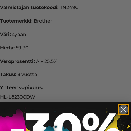
Valmistajan tuotekoodi:
TN249C
Tuotemerkki:
Brother
Väri:
syaani
Hinta:
59.90
Veroprosentti:
Alv 25.5%
Takuu:
3 vuotta
Yhteensopivuus:
HL-L8230CDW
HL-L8240CDW
MFC-L8340CDW
MFC-L8390CDW