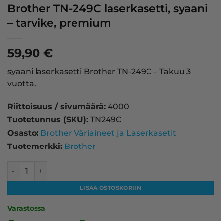
Brother TN-249C laserkasetti, syaani
– tarvike, premium
59,90
€
syaani laserkasetti Brother TN-249C – Takuu 3
vuotta.
Riittoisuus / sivumäärä:
4000
Tuotetunnus (SKU):
TN249C
Osasto:
Brother Väriaineet ja Laserkasetit
Tuotemerkki:
Brother
Brother TN-249C laserkasetti, syaani – tarvike, premium m
LISÄÄ OSTOSKORIIN
Varastossa