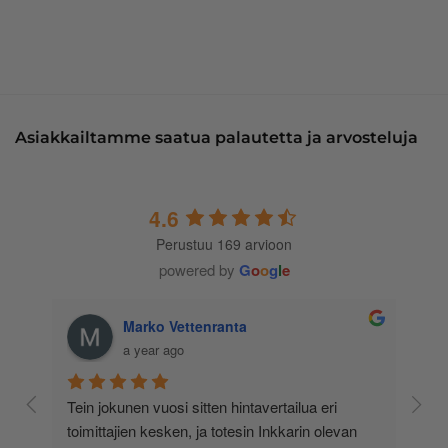
Asiakkailtamme saatua palautetta ja arvosteluja
4.6
Perustuu 169 arvioon
powered by
G
o
o
g
l
e
Marko Vettenranta
a year ago
 
Tein jokunen vuosi sitten hintavertailua eri 
lä 
toimittajien kesken, ja totesin Inkkarin olevan 