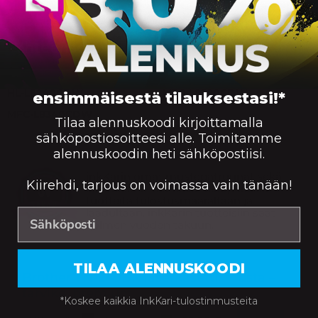
Yhteensopivuus — Brother
HL-L8240CDW, MFC-L8340CDW, MFC-L8390CDW
HL-L8240CDW
MFC-L8390CDW
ensimmäisestä tilauksestasi!*
MFC-L8340CDW
Tilaa alennuskoodi kirjoittamalla
sähköpostiosoitteesi alle. Toimitamme
alennuskoodin heti sähköpostiisi.
Tulostustarvikkeet
inkKarin omat mustepatruunat sekä
Kiirehdi, tarjous on voimassa vain tänään!
laserkasetit vastaavat alkuperäisiä
tuotteita tulostusmäärältään ja
laadultaan. inkKarin tuotteisiin saat
kolmen vuoden takuun.
TILAA ALENNUSKOODI
Brother TN-249BK laserkasetti, musta –
tarvike, premium
*Koskee kaikkia InkKari-tulostinmusteita