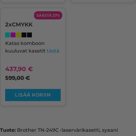
SÄÄSTÄ 27%
2xCMYKK
Katso komboon
kuuluvat kasetit
tästä
437,90
€
599,00
€
LISÄÄ KORIIN
Tuote:
Brother TN-249C -laservärikasetti, syaani