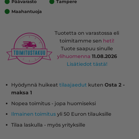
Päävarasto
Tampere
Maahantuoja
Tuotetta on varastossa eli
toimitamme sen
heti!
Tuote saapuu sinulle
ylihuomenna
11.08.2026
Lisätiedot tästä!
Hyödynnä huikeat
tilaajaedut
kuten
Osta 2 -
maksa 1
Nopea toimitus - jopa huomiseksi
Ilmainen toimitus
yli 50 Euron tilauksille
Tilaa laskulla - myös yrityksille