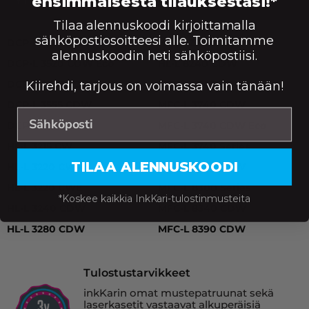
ensimmäisestä tilauksestasi!*
Tilaa alennuskoodi kirjoittamalla
DCP-L 3520 CDW, DCP-L 3520 CDW Eco, DCP-L 3527 CD
sähköpostiosoitteesi alle. Toimitamme
DCP-L 3520 CDW
HL-L 8230 CDW
alennuskoodin heti sähköpostiisi.
DCP-L 3520 CDW Eco
HL-L 8240 CDW
DCP-L 3527 CDW
MFC-L 3740 CDN
Kiirehdi, tarjous on voimassa vain tänään!
DCP-L 3555 CDW
MFC-L 3740 CDW
DCP-L 3560 CDW
MFC-L 3740 CDW Eco
HL-L 3215 CW
MFC-L 3740 Series
TILAA ALENNUSKOODI
HL-L 3220 CW
MFC-L 3760 CDW
HL-L 3220 CWE
MFC-L 8300 Series
*Koskee kaikkia InkKari-tulostinmusteita
HL-L 3240 CDW
MFC-L 8340 CDW
HL-L 3280 CDW
MFC-L 8390 CDW
Tulostustarvikkeet
inkKarin omat mustepatruunat sekä
laserkasetit vastaavat alkuperäisiä