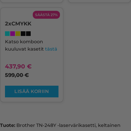
SÄÄSTÄ 27%
2xCMYKK
Katso komboon
kuuluvat kasetit
tästä
437,90
€
599,00
€
LISÄÄ KORIIN
Tuote:
Brother TN-248Y -laservärikasetti, keltainen