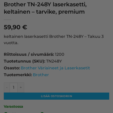
Brother TN-248Y laserkasetti,
keltainen – tarvike, premium
59,90
€
keltainen laserkasetti Brother TN-248Y – Takuu 3
vuotta.
Riittoisuus / sivumäärä:
1200
Tuotetunnus (SKU):
TN248Y
Osasto:
Brother Väriaineet ja Laserkasetit
Tuotemerkki:
Brother
Brother TN-248Y laserkasetti, keltainen – tarvike, premiu
LISÄÄ OSTOSKORIIN
Varastossa