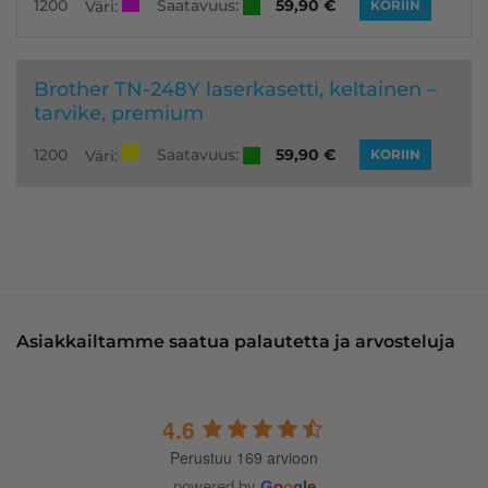
Saatavuus:
1200
59,90
€
Väri:
KORIIN
Brother TN-248Y laserkasetti, keltainen –
tarvike, premium
Saatavuus:
1200
59,90
€
Väri:
KORIIN
Asiakkailtamme saatua palautetta ja arvosteluja
4.6
Perustuu 169 arvioon
powered by
G
o
o
g
l
e