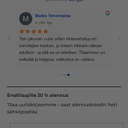
Marko Vettenranta
a year ago
 
Tein jokunen vuosi sitten hintavertailua eri 
lä 
toimittajien kesken, ja totesin Inkkarin olevan 
-
edullisin - ja sitä se on edelleen. Tilaaminen on 
 
selkeää ja helppoa, valikoima on valtava, 
 
loistavia tarjouksia ja muita etuja jatkuvasti, 
asiakaspalvelu todella ripeää (s-postin kautta) ja 
toimitukset supernopeita: eilen tekemäni tilaus 
oli noudettavissa postin lokerosta tänään!! En 
näe mitään syytä vaihtaa toimittajaa. Kaikki on 
Ensitilaajille 30 % alennus
aina sujunut erinomaisesti eikä tuotteissa ole 
Tilaa uutiskirjeemme – saat alennuskoodin heti
ollut mitään moitittavaa! Lämmin suositus!
sähköpostiisi