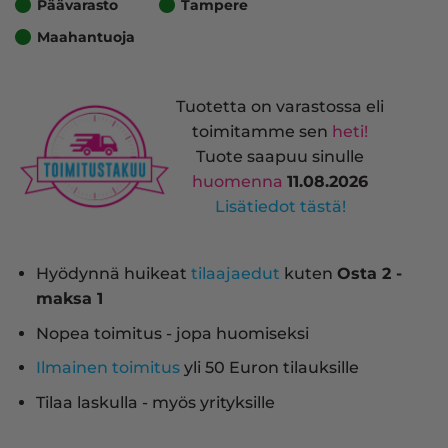
Päävarasto
Tampere
Maahantuoja
Tuotetta on varastossa eli
toimitamme sen
heti!
Tuote saapuu sinulle
huomenna
11.08.2026
Lisätiedot tästä!
Hyödynnä huikeat
tilaajaedut
kuten
Osta 2 -
maksa 1
Nopea toimitus - jopa huomiseksi
Ilmainen toimitus
yli 50 Euron tilauksille
Tilaa laskulla - myös yrityksille