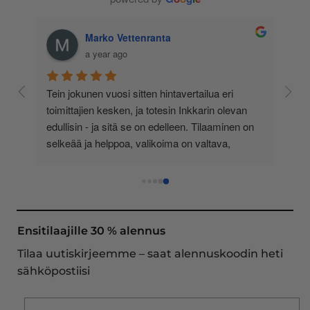
Marko Vettenranta
a year ago
 
Tein jokunen vuosi sitten hintavertailua eri 
lä 
toimittajien kesken, ja totesin Inkkarin olevan 
-
edullisin - ja sitä se on edelleen. Tilaaminen on 
 
selkeää ja helppoa, valikoima on valtava, 
 
loistavia tarjouksia ja muita etuja jatkuvasti, 
asiakaspalvelu todella ripeää (s-postin kautta) ja 
toimitukset supernopeita: eilen tekemäni tilaus 
oli noudettavissa postin lokerosta tänään!! En 
näe mitään syytä vaihtaa toimittajaa. Kaikki on 
Ensitilaajille 30 % alennus
aina sujunut erinomaisesti eikä tuotteissa ole 
Tilaa uutiskirjeemme – saat alennuskoodin heti
ollut mitään moitittavaa! Lämmin suositus!
sähköpostiisi