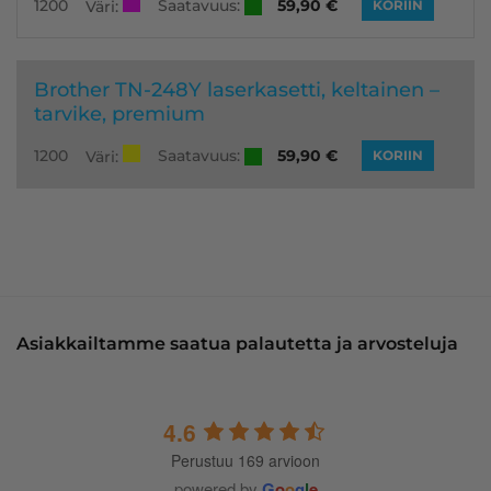
Saatavuus:
1200
59,90
€
Väri:
KORIIN
Brother TN-248Y laserkasetti, keltainen –
tarvike, premium
Saatavuus:
1200
59,90
€
Väri:
KORIIN
Asiakkailtamme saatua palautetta ja arvosteluja
4.6
Perustuu 169 arvioon
powered by
G
o
o
g
l
e