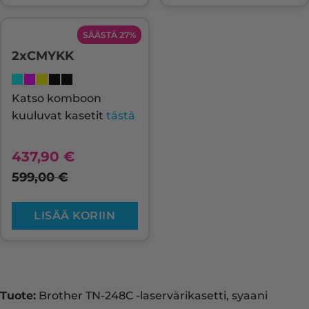
SÄÄSTÄ 27%
2xCMYKK
Katso komboon
kuuluvat kasetit
tästä
437,90
€
599,00
€
LISÄÄ KORIIN
Tuote:
Brother TN-248C -laservärikasetti, syaani