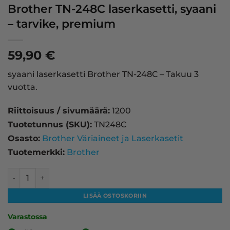
Brother TN-248C laserkasetti, syaani
– tarvike, premium
59,90
€
syaani laserkasetti Brother TN-248C – Takuu 3
vuotta.
Riittoisuus / sivumäärä:
1200
Tuotetunnus (SKU):
TN248C
Osasto:
Brother Väriaineet ja Laserkasetit
Tuotemerkki:
Brother
Brother TN-248C laserkasetti, syaani – tarvike, premium m
LISÄÄ OSTOSKORIIN
Varastossa