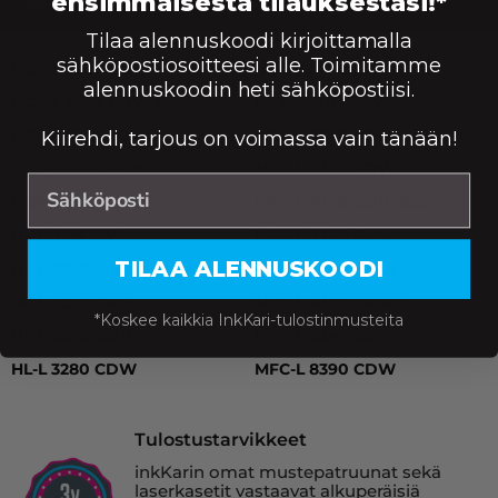
ensimmäisestä tilauksestasi!*
Tilaa alennuskoodi kirjoittamalla
DCP-L 3520 CDW, DCP-L 3520 CDW Eco, DCP-L 3527 CD
sähköpostiosoitteesi alle. Toimitamme
DCP-L 3520 CDW
HL-L 8230 CDW
alennuskoodin heti sähköpostiisi.
DCP-L 3520 CDW Eco
HL-L 8240 CDW
DCP-L 3527 CDW
MFC-L 3740 CDN
Kiirehdi, tarjous on voimassa vain tänään!
DCP-L 3555 CDW
MFC-L 3740 CDW
DCP-L 3560 CDW
MFC-L 3740 CDW Eco
HL-L 3215 CW
MFC-L 3740 Series
TILAA ALENNUSKOODI
HL-L 3220 CW
MFC-L 3760 CDW
HL-L 3220 CWE
MFC-L 8300 Series
*Koskee kaikkia InkKari-tulostinmusteita
HL-L 3240 CDW
MFC-L 8340 CDW
HL-L 3280 CDW
MFC-L 8390 CDW
Tulostustarvikkeet
inkKarin omat mustepatruunat sekä
laserkasetit vastaavat alkuperäisiä