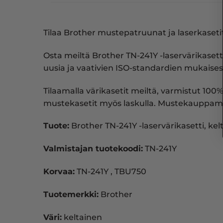
Tilaa Brother mustepatruunat ja laserkasetit
Osta meiltä Brother TN-241Y -laservärikase
uusia ja vaativien ISO-standardien mukaisest
Tilaamalla värikasetit meiltä, varmistut 100%
mustekasetit myös laskulla. Mustekauppam
Tuote:
Brother TN-241Y -laservärikasetti, kel
Valmistajan tuotekoodi:
TN-241Y
Korvaa:
TN-241Y , TBU750
Tuotemerkki:
Brother
Väri:
keltainen