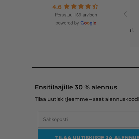
4.6
Perustuu 169 arvioon
A
t
powered by
G
o
o
g
l
e
m
j
Ensitilaajille 30 % alennus
Tilaa uutiskirjeemme – saat alennuskoodi
TILAA UUTISKIRJE JA ALENNU