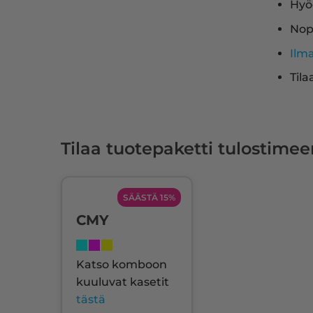
Hyö
Nop
Ilm
Tila
Tilaa tuotepaketti tulostimee
SÄÄSTÄ 15%
CMY
Katso komboon
kuuluvat kasetit
tästä