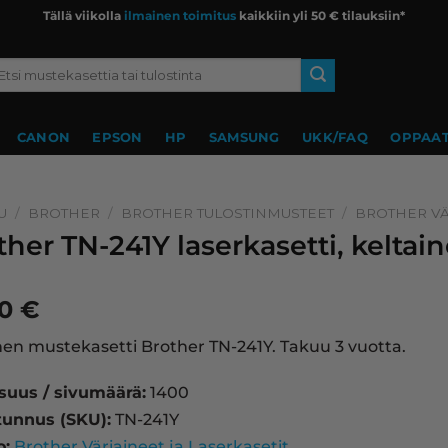
Tällä viikolla
ilmainen toimitus
kaikkiin yli 50 € tilauksiin*
si:
CANON
EPSON
HP
SAMSUNG
UKK/FAQ
OPPAAT
U
/
BROTHER
/
BROTHER TULOSTINMUSTEET
/
BROTHER VÄ
ther TN-241Y laserkasetti, keltai
90
€
nen mustekasetti Brother TN-241Y. Takuu 3 vuotta.
isuus / sivumäärä:
1400
tunnus (SKU):
TN-241Y
o:
Brother Väriaineet ja Laserkasetit