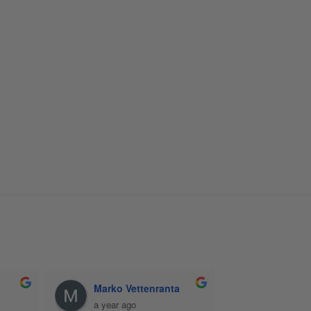
ICH Hervanta
Pekka Kalso
a year ago
a year ago