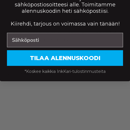
sähköpostiosoitteesi alle. Toimitamme
alennuskoodin heti sähköpostiisi.
 meiltä edullisesti ja huippunopeasti!
Kiirehdi, tarjous on voimassa vain tänään!
tti, keltainen kolmen vuoden takuulla hintaan 59.90 €
i tehtaalla valmistettuja kasetteja.
:sti niiden toimivuudesta. InkKarista saat palvelua myös 
TILAA ALENNUSKOODI
me palvelee sinua myös Tampereella.
*Koskee kaikkia InkKari-tulostinmusteita
tainen (inkKari)