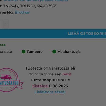
a:
TN-241Y, TBU750, RA-L175-Y
merkki:
Brother
 TN-241Y laserkasetti, keltainen – tarvike, premium määrä
LISÄÄ OSTOSKORII
ossa
varasto
Tampere
Maahantuoja
Tuotetta on varastossa eli
toimitamme sen
heti!
Tuote saapuu sinulle
tiistaina
11.08.2026
Lisätiedot tästä!