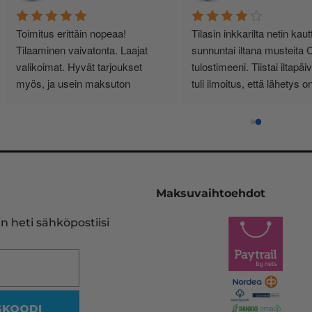
siallisen tuntuinen kauppa, ei 
Minulla yksityishenkilönä 
urhia härpäkkeitä, vaan sitä 
tulostimen käyttö on vähäistä. 
itä nimi lupaa! Täältä haen 
Yksi kasetti riittää noin vuodeksi
atkossa. Ps. Hinnat kohillaan.
Vähän kauhulla ajattelen 
musteen loppuessa, saanko 
edelleen oikean ja tulostimeeni 
sopivan kasetin.
Pelastukseni on InkKari 
(inkkari.net), josta kerralla tilaan
Maksuvaihtoehdot
heidän sivujensa kautta uuden 
vastaavan. Tulostinmerkkien 
n heti sähköpostiisi
sekä kasettien runsaus on 
viidakko, missä en halua rämpiä
Siksi on olemassa tällekin 
saralla ammattilaiset.
SKOODI