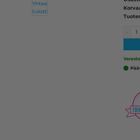
Korva
Tuote
Brother
Varast
Pää