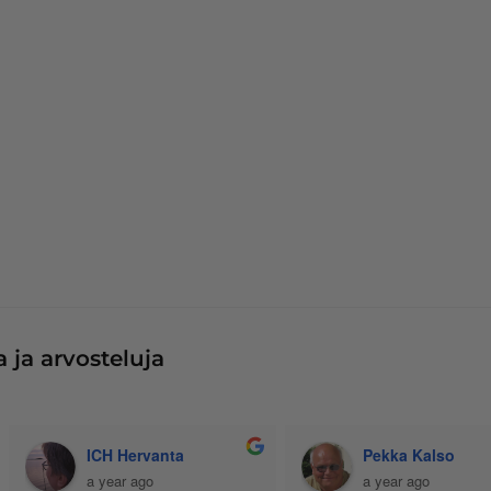
 ja arvosteluja
Jussi Käteinen
Senja Bunda
11 months ago
a year ago