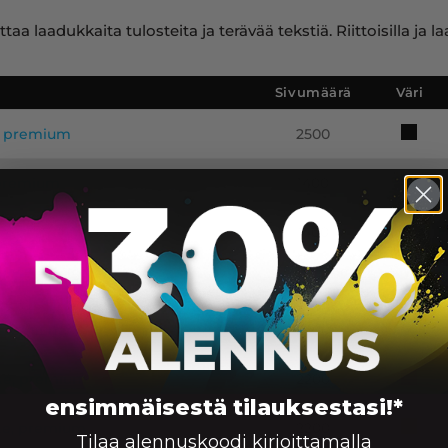
ttaa laadukkaita tulosteita ja terävää tekstiä. Riittoisilla 
Sivumäärä
Väri
e, premium
2500
, premium
1400
ike, premium
1400
ike, premium
1400
, premium
2200
ike, premium
2200
ensimmäisestä tilauksestasi!*
ike, premium
2200
Tilaa alennuskoodi kirjoittamalla