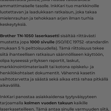
ammattimaiselle tasolle. InkKari tuo markkinoille
luotettavan ja laadukkaan ratkaisun, joka takaa
mielenrauhan ja tehokkaan arjen ilman turhia
keskeytyksiä.
Brother TN-1050 laserkasetti
sisältää riittävästi
mustetta jopa
1000 sivulle
(ISO/IEC 19752 -standardin
mukaan 5 % peittoisuudella). Tämä riittoisuus tekee
siitä ihanteellisen ratkaisun säännölliseen käyttöön,
olipa kyseessä yrityksen raportit, laskut,
markkinointimateriaalit tai kotona opiskelu- ja
henkilökohtaiset dokumentit. Vähennä kasetin
vaihtotarvetta ja säästä sekä aikaa että rahaa pitkällä
aikavälillä.
InkKari panostaa asiakkaidensa tyytyväisyyteen
tarjoamalla
kolmen vuoden takuun
kaikille
laserkaseteilleen. Tämä antaa sinulle varmuuden siitä,