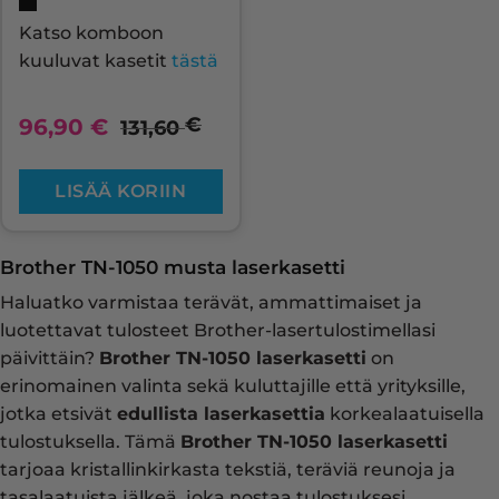
Katso komboon
kuuluvat kasetit
tästä
€
96,90
€
131,60
LISÄÄ KORIIN
Brother TN-1050 musta laserkasetti
Haluatko varmistaa terävät, ammattimaiset ja
luotettavat tulosteet Brother-lasertulostimellasi
päivittäin?
Brother TN-1050 laserkasetti
on
erinomainen valinta sekä kuluttajille että yrityksille,
jotka etsivät
edullista laserkasettia
korkealaatuisella
tulostuksella. Tämä
Brother TN-1050 laserkasetti
tarjoaa kristallinkirkasta tekstiä, teräviä reunoja ja
tasalaatuista jälkeä, joka nostaa tulostuksesi