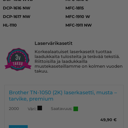
DCP-1616 NW
MFC-1815
DCP-1617 NW
MFC-1910 W
HL-1110
MFC-1911 NW
Laservärikasetit
Korkealaatuiset laserkasetit tuottaa
laadukkaita tulosteita ja terävää tekstiä.
Riittoisilla ja laadukkailla
mustekaseteillamme on kolmen vuoden
takuu.
Brother TN-1050 (2K) laserkasetti, musta –
tarvike, premium
Saatavuus:
2000
Väri:
49,90
€