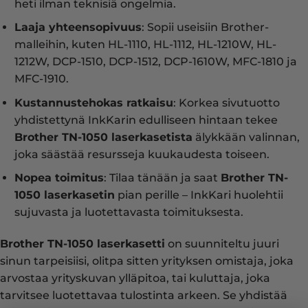
heti ilman teknisiä ongelmia.
Laaja yhteensopivuus
: Sopii useisiin Brother-
malleihin, kuten HL-1110, HL-1112, HL-1210W, HL-
1212W, DCP-1510, DCP-1512, DCP-1610W, MFC-1810 ja
MFC-1910.
Kustannustehokas ratkaisu
: Korkea sivutuotto
yhdistettynä InkKarin edulliseen hintaan tekee
Brother TN-1050 laserkasetista
älykkään valinnan,
joka säästää resursseja kuukaudesta toiseen.
Nopea toimitus
: Tilaa tänään ja saat
Brother TN-
1050 laserkasetin
pian perille – InkKari huolehtii
sujuvasta ja luotettavasta toimituksesta.
Brother TN-1050 laserkasetti
on suunniteltu juuri
sinun tarpeisiisi, olitpa sitten yrityksen omistaja, joka
arvostaa yrityskuvan ylläpitoa, tai kuluttaja, joka
tarvitsee luotettavaa tulostinta arkeen. Se yhdistää