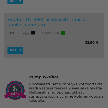
KORIIN
Brother TN-1050 laserkasetti, musta –
tarvike, premium
Saatavuus:
1000
Väri:
32,90
€
KORIIN
Rumpuyksiköt
Korkealaatuiset rumpuyksiköt tuottavat
laadukasta ja terävää kuvaa sekä tekstiä.
Riittoisat ja huippulaadukkaat
rumpuyksiköt myymme kolmen vuoden
takuulla.