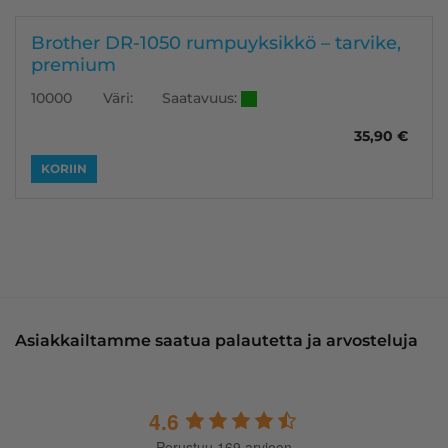
Brother DR-1050 rumpuyksikkö – tarvike,
premium
Saatavuus:
10000
Väri:
35,90
€
KORIIN
Asiakkailtamme saatua palautetta ja arvosteluja
4.6
Perustuu 169 arvioon