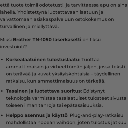
että tuote toimii odotetusti, ja tarvittaessa apu on aina
lähellä. Yhdistettynä luotettavaan laatuun ja
vaivattomaan asiakaspalveluun ostokokemus on
turvallinen ja miellyttävä.
Miksi
Brother TN-1050 laserkasetti
on fiksu
investointi?
Korkealaatuinen tulostuslaatu
: Tuottaa
ammattimaisen ja virheettömän jäljen, jossa teksti
on terävää ja kuvat yksityiskohtaisia – täydellinen
ratkaisu, kun ammattimaisuus on tärkeää.
Tasainen ja luotettava suoritus
: Edistynyt
teknologia varmistaa tasalaatuiset tulosteet sivusta
toiseen ilman tahroja tai epätasaisuuksia.
Helppo asennus ja käyttö
: Plug-and-play-ratkaisu
mahdollistaa nopean vaihdon, joten tulostus jatkuu