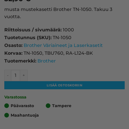
musta mustekasetti Brother TN-1050. Takuu 3
vuotta.
Riittoisuus / sivumäärä:
1000
Tuotetunnus (SKU):
TN-1050
Osasto:
Brother Väriaineet ja Laserkasetit
Korvaa:
TN-1050, TBU760, RA-L124-BK
Tuotemerkki:
Brother
Brother TN-1050 laserkasetti, musta – tarvike, premium m
LISÄÄ OSTOSKORIIN
Varastossa
Päävarasto
Tampere
Maahantuoja