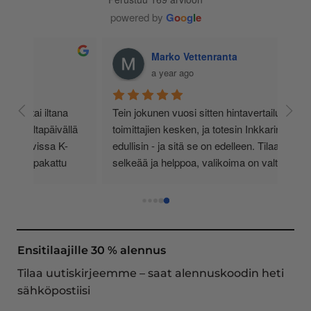
powered by
G
o
o
g
l
e
Marko Vettenranta
a year ago
 
Tein jokunen vuosi sitten hintavertailua eri 
lä 
toimittajien kesken, ja totesin Inkkarin olevan 
-
edullisin - ja sitä se on edelleen. Tilaaminen on 
 
selkeää ja helppoa, valikoima on valtava, 
 
loistavia tarjouksia ja muita etuja jatkuvasti, 
asiakaspalvelu todella ripeää (s-postin kautta) ja 
toimitukset supernopeita: eilen tekemäni tilaus 
oli noudettavissa postin lokerosta tänään!! En 
näe mitään syytä vaihtaa toimittajaa. Kaikki on 
Ensitilaajille 30 % alennus
aina sujunut erinomaisesti eikä tuotteissa ole 
Tilaa uutiskirjeemme – saat alennuskoodin heti
ollut mitään moitittavaa! Lämmin suositus!
sähköpostiisi