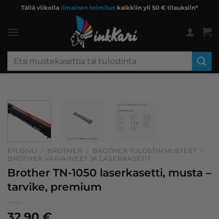
Skip
Tällä viikolla
ilmainen toimitus
kaikkiin yli 50 € tilauksiin*
to
content
Etsi:
ETUSIVU
/
BROTHER
/
BROTHER TULOSTINMUSTEET
/
BROTHER VÄRIAINEET JA LASERKASETIT
Brother TN-1050 laserkasetti, musta –
tarvike, premium
32,90
€