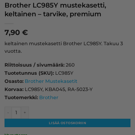
Brother LC985Y mustekasetti,
keltainen – tarvike, premium
7,90
€
keltainen mustekasetti Brother LC985Y. Takuu 3
vuotta.
Riittoisuus / sivumäärä:
260
Tuotetunnus (SKU):
LC985Y
Osasto:
Brother Mustekasetit
Korvaa:
LC985Y, KBA045, RA-5023-Y
Tuotemerkki:
Brother
Brother LC985Y mustekasetti, keltainen – tarvike, premiu
LISÄÄ OSTOSKORIIN