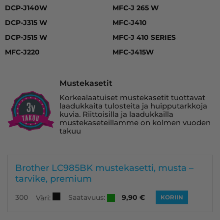
DCP-J140W
MFC-J 265 W
DCP-J315 W
MFC-J410
DCP-J515 W
MFC-J 410 SERIES
MFC-J220
MFC-J415W
Mustekasetit
Korkealaatuiset mustekasetit tuottavat
laadukkaita tulosteita ja huipputarkkoja
kuvia. Riittoisilla ja laadukkailla
mustekaseteillamme on kolmen vuoden
takuu
Brother LC985BK mustekasetti, musta –
tarvike, premium
Saatavuus:
300
9,90
€
Väri:
KORIIN