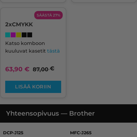
SÄÄSTÄ 27%
2xCMYKK
Katso komboon
kuuluvat kasetit
tästä
€
63,90
€
87,00
LISÄÄ KORIIN
Yhteensopivuus — Brother
DCP-J125, DCP-J140W, DCP-J315 W, DCP-J515 W, MFC-J2
DCP-J125
MFC-J265