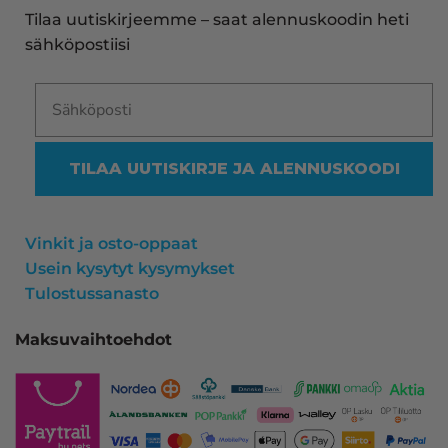
aina sujunut erinomaisesti eikä tuotteissa ole 
Tilaa uutiskirjeemme – saat alennuskoodin heti
ollut mitään moitittavaa! Lämmin suositus!
sähköpostiisi
TILAA UUTISKIRJE JA ALENNUSKOODI
Vinkit ja osto-oppaat
Usein kysytyt kysymykset
Tulostussanasto
Maksuvaihtoehdot