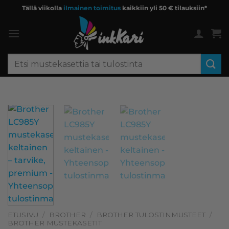
Skip
Tällä viikolla
ilmainen toimitus
kaikkiin yli 50 € tilauksiin*
to
content
Etsi:
ETUSIVU
/
BROTHER
/
BROTHER TULOSTINMUSTEET
/
BROTHER MUSTEKASETIT