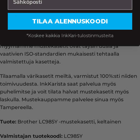
Tilaa Brother mustepatruunat ja laserkasetit meiltä
edullisesti ja huippunopeasti!
TILAA ALENNUSKOODI
Osta meiltä Brother LC985Y -mustekasetti, keltainen
*Koskee kaikkia InkKari-tulostinmusteita
kolmen vuoden takuulla hintaan 7.90 €. Kaikki
myymämme mustekasetit ovat täysin uusia ja
vaativien ISO-standardien mukaisesti tehtaalla
valmistettuja kasetteja.
Tilaamalla värikasetit meiltä, varmistut 100%:sti niiden
toimivuudesta. InkKarista saat palvelua myös
puhelimitse ja voit tilata halvat mustekasetit myös
laskulla. Mustekauppamme palvelee sinua myös
Tampereella.
Tuote:
Brother LC985Y -mustekasetti, keltainen
Valmistajan tuotekoodi:
LC985Y