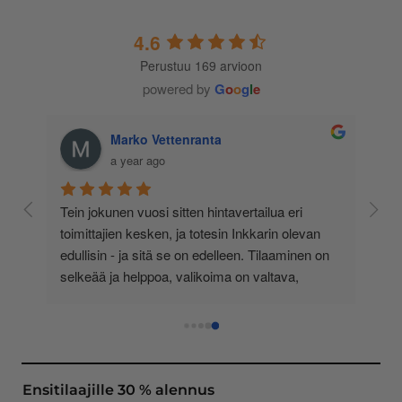
4.6
Perustuu 169 arvioon
powered by
G
o
o
g
l
e
Marko Vettenranta
a year ago
 
Tein jokunen vuosi sitten hintavertailua eri 
lä 
toimittajien kesken, ja totesin Inkkarin olevan 
-
edullisin - ja sitä se on edelleen. Tilaaminen on 
 
selkeää ja helppoa, valikoima on valtava, 
 
loistavia tarjouksia ja muita etuja jatkuvasti, 
asiakaspalvelu todella ripeää (s-postin kautta) ja 
toimitukset supernopeita: eilen tekemäni tilaus 
oli noudettavissa postin lokerosta tänään!! En 
näe mitään syytä vaihtaa toimittajaa. Kaikki on 
Ensitilaajille 30 % alennus