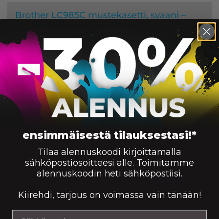
Brother LC985C mustekasetti, syaani –
tarvike, premium
Saatavuus:
260
7,90
€
Väri:
KORIIN
Brother LC985M mustekasetti, magenta –
tarvike, premium
Saatavuus:
260
7,90
€
Väri:
KORIIN
ensimmäisestä tilauksestasi!*
Brother LC985Y mustekasetti, keltainen –
Tilaa alennuskoodi kirjoittamalla
tarvike, premium
sähköpostiosoitteesi alle. Toimitamme
alennuskoodin heti sähköpostiisi.
Saatavuus:
260
7,90
€
Väri:
KORIIN
Kiirehdi, tarjous on voimassa vain tänään!