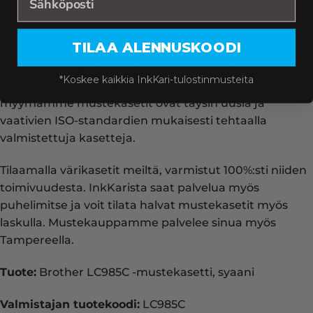
Tilaa Brother mustepatruunat ja laserkasetit meiltä
edullisesti ja huippunopeasti!
TILAA ALENNUSKOODI
Osta meiltä Brother LC985C -mustekasetti, syaani
*Koskee kaikkia InkKari-tulostinmusteita
kolmen vuoden takuulla hintaan 7.90 €. Kaikki
myymämme mustekasetit ovat täysin uusia ja
vaativien ISO-standardien mukaisesti tehtaalla
valmistettuja kasetteja.
Tilaamalla värikasetit meiltä, varmistut 100%:sti niiden
toimivuudesta. InkKarista saat palvelua myös
puhelimitse ja voit tilata halvat mustekasetit myös
laskulla. Mustekauppamme palvelee sinua myös
Tampereella.
Tuote:
Brother LC985C -mustekasetti, syaani
Valmistajan tuotekoodi:
LC985C