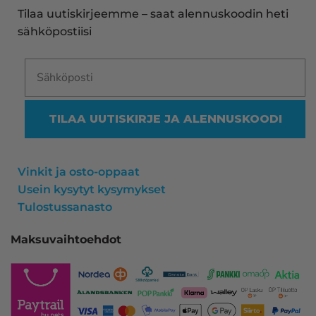
aina sujunut erinomaisesti eikä tuotteissa ole 
Tilaa uutiskirjeemme – saat alennuskoodin heti
ollut mitään moitittavaa! Lämmin suositus!
sähköpostiisi
TILAA UUTISKIRJE JA ALENNUSKOODI
Vinkit ja osto-oppaat
Usein kysytyt kysymykset
Tulostussanasto
Maksuvaihtoehdot