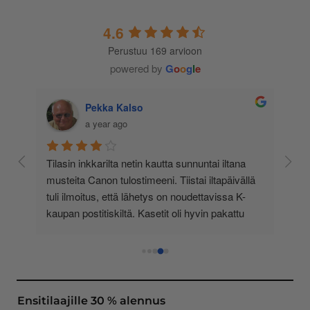
4.6
Perustuu 169 arvioon
powered by
G
o
o
g
l
e
Marko Vettenranta
a year ago
 
Tein jokunen vuosi sitten hintavertailua eri 
lä 
toimittajien kesken, ja totesin Inkkarin olevan 
-
edullisin - ja sitä se on edelleen. Tilaaminen on 
 
selkeää ja helppoa, valikoima on valtava, 
 
loistavia tarjouksia ja muita etuja jatkuvasti, 
asiakaspalvelu todella ripeää (s-postin kautta) ja 
toimitukset supernopeita: eilen tekemäni tilaus 
oli noudettavissa postin lokerosta tänään!! En 
näe mitään syytä vaihtaa toimittajaa. Kaikki on 
Ensitilaajille 30 % alennus