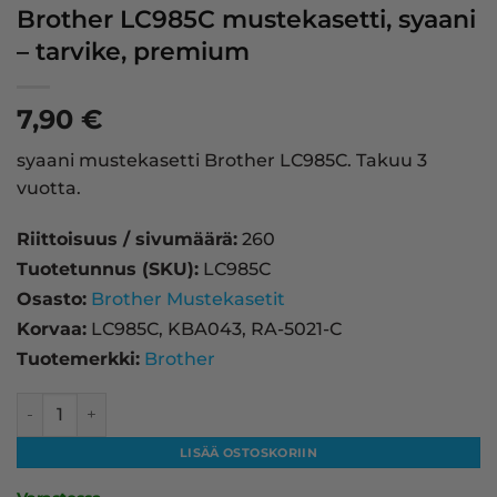
Brother LC985C mustekasetti, syaani
– tarvike, premium
7,90
€
syaani mustekasetti Brother LC985C. Takuu 3
vuotta.
Riittoisuus / sivumäärä:
260
Tuotetunnus (SKU):
LC985C
Osasto:
Brother Mustekasetit
Korvaa:
LC985C, KBA043, RA-5021-C
Tuotemerkki:
Brother
Brother LC985C mustekasetti, syaani – tarvike, premium m
LISÄÄ OSTOSKORIIN