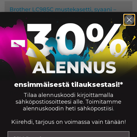
Brother LC985C mustekasetti, syaani –
tarvike, premium
Saatavuus:
260
7,90
€
Väri:
KORIIN
Brother LC985M mustekasetti, magenta –
tarvike, premium
Saatavuus:
260
7,90
€
Väri:
KORIIN
ensimmäisestä tilauksestasi!*
Brother LC985Y mustekasetti, keltainen –
Tilaa alennuskoodi kirjoittamalla
tarvike, premium
sähköpostiosoitteesi alle. Toimitamme
alennuskoodin heti sähköpostiisi.
Saatavuus:
260
7,90
€
Väri:
KORIIN
Kiirehdi, tarjous on voimassa vain tänään!