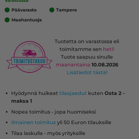
Varastossa
Päävarasto
Tampere
Maahantuoja
Tuotetta on varastossa eli
toimitamme sen
heti!
Tuote saapuu sinulle
maanantaina
10.08.2026
Lisätiedot tästä!
Hyödynnä huikeat
tilaajaedut
kuten
Osta 2 -
maksa 1
Nopea toimitus - jopa huomiseksi
Ilmainen toimitus
yli 50 Euron tilauksille
Tilaa laskulla - myös yrityksille