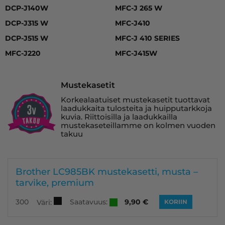
DCP-J140W
MFC-J 265 W
DCP-J315 W
MFC-J410
DCP-J515 W
MFC-J 410 SERIES
MFC-J220
MFC-J415W
Mustekasetit
Korkealaatuiset mustekasetit tuottavat
laadukkaita tulosteita ja huipputarkkoja
kuvia. Riittoisilla ja laadukkailla
mustekaseteillamme on kolmen vuoden
takuu
Brother LC985BK mustekasetti, musta –
tarvike, premium
Saatavuus:
300
9,90
€
Väri:
KORIIN