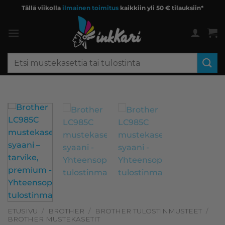
Skip
Tällä viikolla
ilmainen toimitus
kaikkiin yli 50 € tilauksiin*
to
content
Etsi:
ETUSIVU
/
BROTHER
/
BROTHER TULOSTINMUSTEET
/
BROTHER MUSTEKASETIT