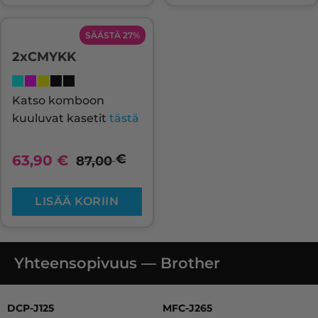
SÄÄSTÄ 27%
2xCMYKK
Katso komboon
kuuluvat kasetit
tästä
€
63,90
€
87,00
LISÄÄ KORIIN
Yhteensopivuus — Brother
DCP-J125, DCP-J140W, DCP-J315 W, DCP-J515 W, MFC-J2
DCP-J125
MFC-J265