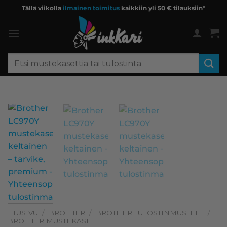
Skip
Tällä viikolla
ilmainen toimitus
kaikkiin yli 50 € tilauksiin*
to
content
Etsi:
ETUSIVU
/
BROTHER
/
BROTHER TULOSTINMUSTEET
/
BROTHER MUSTEKASETIT