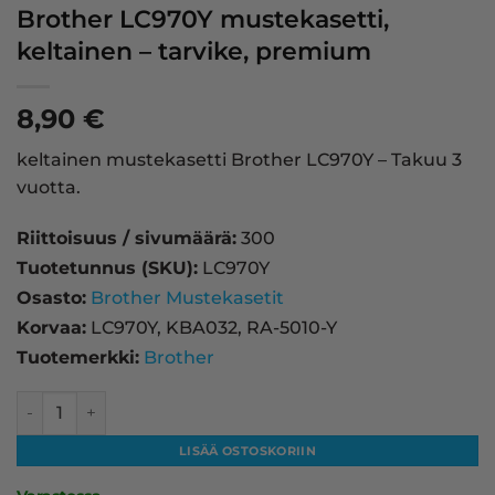
Brother LC970Y mustekasetti,
keltainen – tarvike, premium
8,90
€
keltainen mustekasetti Brother LC970Y – Takuu 3
vuotta.
Riittoisuus / sivumäärä:
300
Tuotetunnus (SKU):
LC970Y
Osasto:
Brother Mustekasetit
Korvaa:
LC970Y, KBA032, RA-5010-Y
Tuotemerkki:
Brother
Brother LC970Y mustekasetti, keltainen – tarvike, premiu
LISÄÄ OSTOSKORIIN