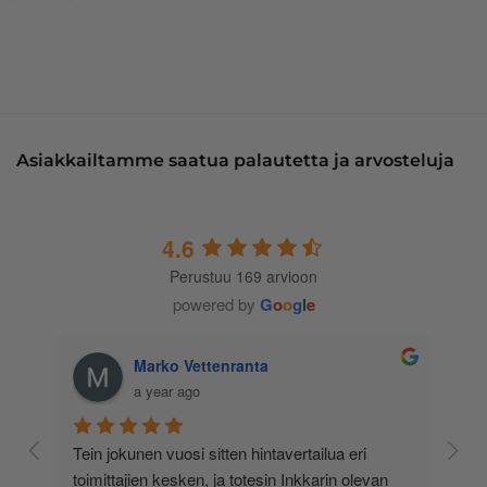
Asiakkailtamme saatua palautetta ja arvosteluja
4.6
Perustuu 169 arvioon
powered by
G
o
o
g
l
e
Marko Vettenranta
a year ago
 
Tein jokunen vuosi sitten hintavertailua eri 
lä 
toimittajien kesken, ja totesin Inkkarin olevan 