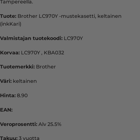
Tampereella.
Tuote:
Brother LC970Y -mustekasetti, keltainen
(inkKari)
Valmistajan tuotekoodi:
LC970Y
Korvaa:
LC970Y , KBA032
Tuotemerkki:
Brother
Väri:
keltainen
Hinta:
8.90
EAN:
Veroprosentti:
Alv 25.5%
Takuu:
3 vuotta