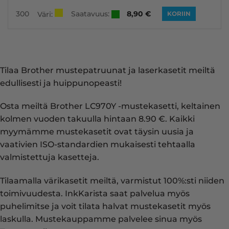
Saatavuus:
300
8,90
€
Väri:
KORIIN
Tilaa Brother mustepatruunat ja laserkasetit meiltä
edullisesti ja huippunopeasti!
Osta meiltä Brother LC970Y -mustekasetti, keltainen
kolmen vuoden takuulla hintaan 8.90 €. Kaikki
myymämme mustekasetit ovat täysin uusia ja
vaativien ISO-standardien mukaisesti tehtaalla
valmistettuja kasetteja.
Tilaamalla värikasetit meiltä, varmistut 100%:sti niiden
toimivuudesta. InkKarista saat palvelua myös
puhelimitse ja voit tilata halvat mustekasetit myös
laskulla. Mustekauppamme palvelee sinua myös