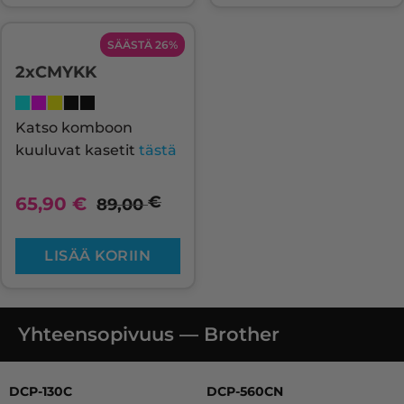
SÄÄSTÄ 26%
2xCMYKK
Katso komboon
kuuluvat kasetit
tästä
€
65,90
€
89,00
LISÄÄ KORIIN
Yhteensopivuus — Brother
DCP-130C, DCP-135C, DCP-150 SERIES, DCP-150C, DCP-
DCP-130C
DCP-560CN