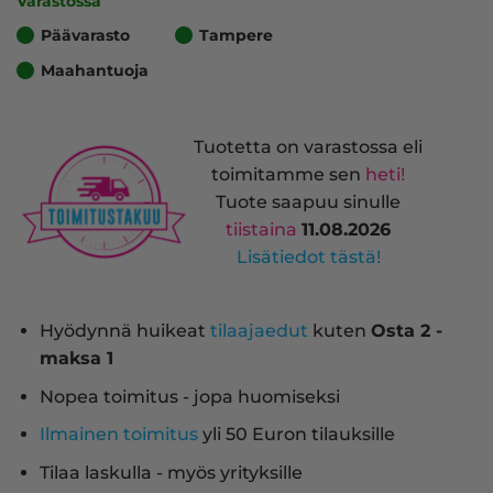
Varastossa
Päävarasto
Tampere
Maahantuoja
Tuotetta on varastossa eli
toimitamme sen
heti!
Tuote saapuu sinulle
tiistaina
11.08.2026
Lisätiedot tästä!
Hyödynnä huikeat
tilaajaedut
kuten
Osta 2 -
maksa 1
Nopea toimitus - jopa huomiseksi
Ilmainen toimitus
yli 50 Euron tilauksille
Tilaa laskulla - myös yrityksille