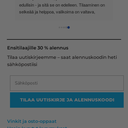
-
edullisin - ja sitä se on edelleen. Tilaaminen on 
 
selkeää ja helppoa, valikoima on valtava, 
 
loistavia tarjouksia ja muita etuja jatkuvasti, 
asiakaspalvelu todella ripeää (s-postin kautta) ja 
toimitukset supernopeita: eilen tekemäni tilaus 
oli noudettavissa postin lokerosta tänään!! En 
näe mitään syytä vaihtaa toimittajaa. Kaikki on 
Ensitilaajille 30 % alennus
aina sujunut erinomaisesti eikä tuotteissa ole 
Tilaa uutiskirjeemme – saat alennuskoodin heti
ollut mitään moitittavaa! Lämmin suositus!
sähköpostiisi
TILAA UUTISKIRJE JA ALENNUSKOODI
Vinkit ja osto-oppaat