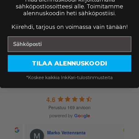
Brother LC3617C mustekasetti, syaani –
sähköpostiosoitteesi alle. Toimitamme
tarvike, premium
alennuskoodin heti sähköpostiisi.
Saatavuus:
550
16,90
€
Väri:
KORIIN
Kiirehdi, tarjous on voimassa vain tänään!
TILAA ALENNUSKOODI
Asiakkailtamme saatua palautetta ja arvosteluja
*Koskee kaikkia InkKari-tulostinmusteita
4.6
Perustuu 169 arvioon
powered by
G
o
o
g
l
e
Marko Vettenranta