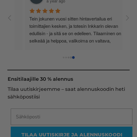
a year ago
 
Tein jokunen vuosi sitten hintavertailua eri 
lä 
toimittajien kesken, ja totesin Inkkarin olevan 
-
edullisin - ja sitä se on edelleen. Tilaaminen on 
 
selkeää ja helppoa, valikoima on valtava, 
 
loistavia tarjouksia ja muita etuja jatkuvasti, 
asiakaspalvelu todella ripeää (s-postin kautta) ja 
toimitukset supernopeita: eilen tekemäni tilaus 
oli noudettavissa postin lokerosta tänään!! En 
näe mitään syytä vaihtaa toimittajaa. Kaikki on 
Ensitilaajille 30 % alennus
aina sujunut erinomaisesti eikä tuotteissa ole 
Tilaa uutiskirjeemme – saat alennuskoodin heti
ollut mitään moitittavaa! Lämmin suositus!
sähköpostiisi
TILAA UUTISKIRJE JA ALENNUSKOODI