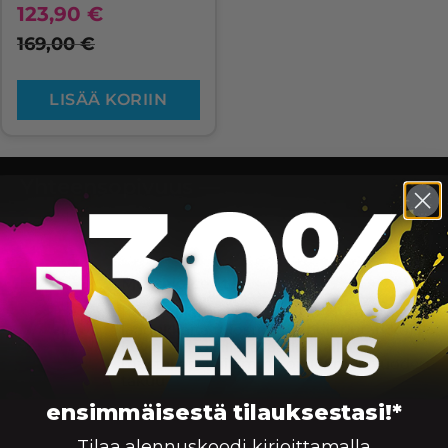
123,90
€
169,00
€
LISÄÄ KORIIN
Yhteensopivuus —
Mustekasetit
Korkealaatuiset mustekasetit tuottavat
laadukkaita tulosteita ja huipputarkkoja
kuvia. Riittoisilla ja laadukkailla
mustekaseteillamme on kolmen vuoden
takuu
ensimmäisestä tilauksestasi!*
Tilaa alennuskoodi kirjoittamalla