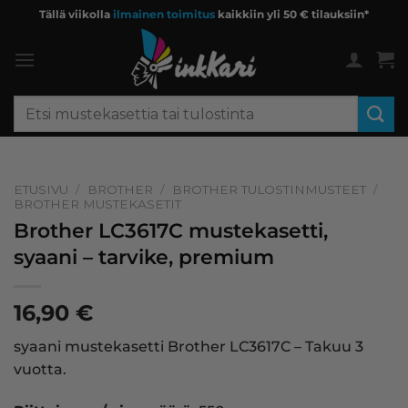
Skip
Tällä viikolla
ilmainen toimitus
kaikkiin yli 50 € tilauksiin*
to
content
Etsi:
ETUSIVU
/
BROTHER
/
BROTHER TULOSTINMUSTEET
/
BROTHER MUSTEKASETIT
Brother LC3617C mustekasetti,
syaani – tarvike, premium
16,90
€
syaani mustekasetti Brother LC3617C – Takuu 3
vuotta.