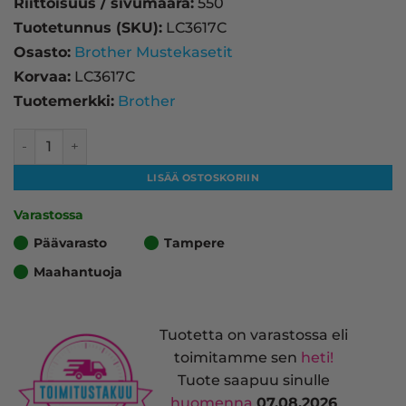
Riittoisuus / sivumäärä:
550
Tuotetunnus (SKU):
LC3617C
Osasto:
Brother Mustekasetit
Korvaa:
LC3617C
Tuotemerkki:
Brother
Brother LC3617C mustekasetti, syaani – tarvike, premium 
LISÄÄ OSTOSKORIIN
Varastossa
Päävarasto
Tampere
Maahantuoja
Tuotetta on varastossa eli
toimitamme sen
heti!
Tuote saapuu sinulle
huomenna
07.08.2026