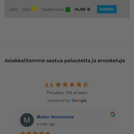
Saatavuus:
400
14,90
€
Väri:
KORIIN
Asiakkailtamme saatua palautetta ja arvosteluja
4.6
Perustuu 169 arvioon
powered by
G
o
o
g
l
e
Marko Vettenranta
a year ago