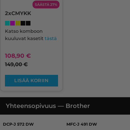
SÄÄSTÄ 27%
2xCMYKK
Katso komboon
kuuluvat kasetit
tästä
108,90
€
149,00
€
LISÄÄ KORIIN
Yhteensopivuus — Brother
DCP-J 572 DW, DCP-J 770 SERIES, DCP-J 772 DNW, D
DCP-J 572 DW
MFC-J 491 DW