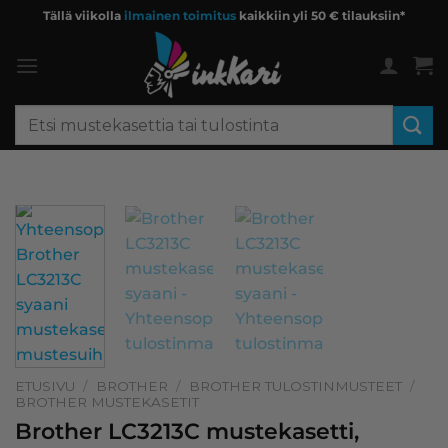
Skip
Tällä viikolla
ilmainen toimitus
kaikkiin yli 50 € tilauksiin*
to
content
Etsi:
ETUSIVU
/
BROTHER
/
BROTHER TULOSTINMUSTEET
/
BROTHER MUSTEKASETIT
Brother LC3213C mustekasetti,