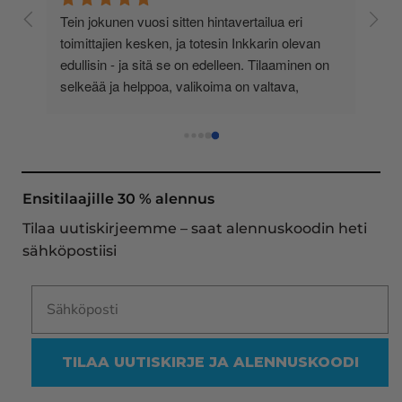
 
Tein jokunen vuosi sitten hintavertailua eri 
lä 
toimittajien kesken, ja totesin Inkkarin olevan 
-
edullisin - ja sitä se on edelleen. Tilaaminen on 
 
selkeää ja helppoa, valikoima on valtava, 
 
loistavia tarjouksia ja muita etuja jatkuvasti, 
asiakaspalvelu todella ripeää (s-postin kautta) ja 
toimitukset supernopeita: eilen tekemäni tilaus 
oli noudettavissa postin lokerosta tänään!! En 
näe mitään syytä vaihtaa toimittajaa. Kaikki on 
Ensitilaajille 30 % alennus
aina sujunut erinomaisesti eikä tuotteissa ole 
Tilaa uutiskirjeemme – saat alennuskoodin heti
ollut mitään moitittavaa! Lämmin suositus!
sähköpostiisi
TILAA UUTISKIRJE JA ALENNUSKOODI