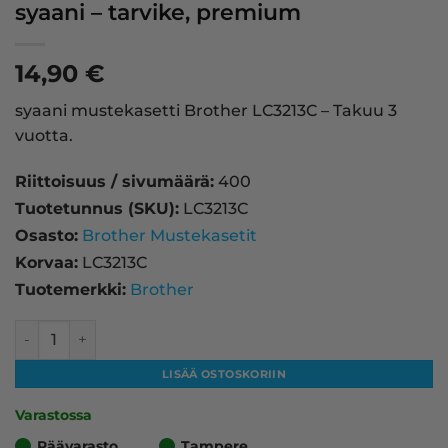
syaani – tarvike, premium
14,90
€
syaani mustekasetti Brother LC3213C – Takuu 3
vuotta.
Riittoisuus / sivumäärä:
400
Tuotetunnus (SKU):
LC3213C
Osasto:
Brother Mustekasetit
Korvaa:
LC3213C
Tuotemerkki:
Brother
Brother LC3213C mustekasetti, syaani – tarvike, premium 
LISÄÄ OSTOSKORIIN
Varastossa
Päävarasto
Tampere