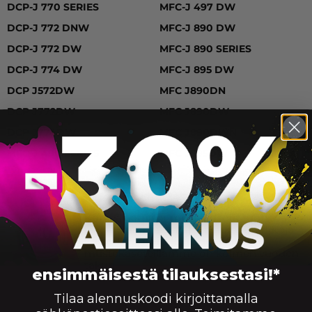
DCP-J 770 SERIES
MFC-J 497 DW
DCP-J 772 DNW
MFC-J 890 DW
DCP-J 772 DW
MFC-J 890 SERIES
DCP-J 774 DW
MFC-J 895 DW
DCP J572DW
MFC J890DN
DCP J772DW
MFC J890DW
DCP J774DW
MFC J890DWN
MFC-J 490 SERIES
MFC J895DW
Mustekasetit
Korkealaatuiset mustekasetit tuottavat
laadukkaita tulosteita ja huipputarkkoja
kuvia. Riittoisilla ja laadukkailla
mustekaseteillamme on kolmen vuoden
takuu
ensimmäisestä tilauksestasi!*
Tilaa alennuskoodi kirjoittamalla