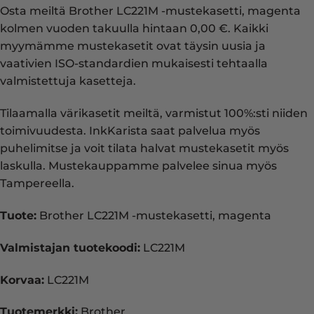
Osta meiltä Brother LC221M -mustekasetti, magenta
kolmen vuoden takuulla hintaan 0,00 €. Kaikki
myymämme mustekasetit ovat täysin uusia ja
vaativien ISO-standardien mukaisesti tehtaalla
valmistettuja kasetteja.
Tilaamalla värikasetit meiltä, varmistut 100%:sti niiden
toimivuudesta. InkKarista saat palvelua myös
puhelimitse ja voit tilata halvat mustekasetit myös
laskulla. Mustekauppamme palvelee sinua myös
Tampereella.
Tuote:
Brother LC221M -mustekasetti, magenta
Valmistajan tuotekoodi:
LC221M
Korvaa:
LC221M
Tuotemerkki:
Brother