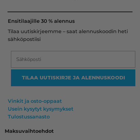
toimitukset supernopeita: eilen tekemäni tilaus 
oli noudettavissa postin lokerosta tänään!! En 
näe mitään syytä vaihtaa toimittajaa. Kaikki on 
Ensitilaajille 30 % alennus
aina sujunut erinomaisesti eikä tuotteissa ole 
Tilaa uutiskirjeemme – saat alennuskoodin heti
ollut mitään moitittavaa! Lämmin suositus!
sähköpostiisi
TILAA UUTISKIRJE JA ALENNUSKOODI
Vinkit ja osto-oppaat
Usein kysytyt kysymykset
Tulostussanasto
Maksuvaihtoehdot