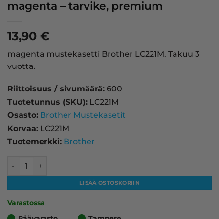
magenta – tarvike, premium
13,90
€
magenta mustekasetti Brother LC221M. Takuu 3
vuotta.
Riittoisuus / sivumäärä:
600
Tuotetunnus (SKU):
LC221M
Osasto:
Brother Mustekasetit
Korvaa:
LC221M
Tuotemerkki:
Brother
Brother LC221M mustekasetti, magenta – tarvike, premiu
LISÄÄ OSTOSKORIIN
Varastossa
Päävarasto
Tampere