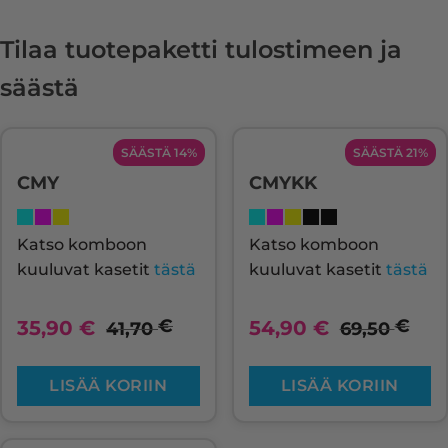
Tilaa tuotepaketti tulostimeen ja
säästä
SÄÄSTÄ 14%
SÄÄSTÄ 21%
CMY
CMYKK
Katso komboon
Katso komboon
kuuluvat kasetit
tästä
kuuluvat kasetit
tästä
€
€
35,90
€
54,90
€
41,70
69,50
LISÄÄ KORIIN
LISÄÄ KORIIN