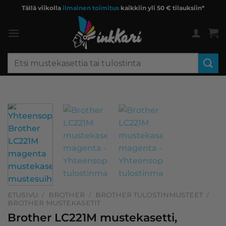
Skip
Tällä viikolla
ilmainen toimitus
kaikkiin yli 50 € tilauksiin*
to
content
Etsi:
ETUSIVU
/
BROTHER
/
BROTHER TULOSTINMUSTEET
/
BROTHER MUSTEKASETIT
Brother LC221M mustekasetti,