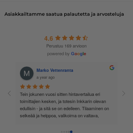
Asiakkailtamme saatua palautetta ja arvosteluja
4.6
Perustuu 169 arvioon
powered by
G
o
o
g
l
e
Marko Vettenranta
a year ago
 
Tein jokunen vuosi sitten hintavertailua eri 
lä 
toimittajien kesken, ja totesin Inkkarin olevan 
-
edullisin - ja sitä se on edelleen. Tilaaminen on 
 
selkeää ja helppoa, valikoima on valtava, 
 
loistavia tarjouksia ja muita etuja jatkuvasti, 
asiakaspalvelu todella ripeää (s-postin kautta) ja 