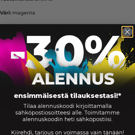
Väri:
magenta
Hinta:
0,00
EAN:
4977766747332
Veroprosentti:
Alv 25.5%
Takuu:
3 vuotta
ensimmäisestä tilauksestasi!*
Yhteensopivuus — Brother
Tilaa alennuskoodi kirjoittamalla
sähköpostiosoitteesi alle. Toimitamme
DCP J562DW, MFC-J 680 DW, MFC-J 880 DW, MFC-J 1100
alennuskoodin heti sähköpostiisi.
DCP J562DW
MFC-J 1150 DW
MFC-J 680 DW
MFC-J 1170 DW
Kiirehdi, tarjous on voimassa vain tänään!