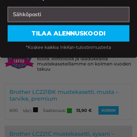
MFC-J 880 DW
MFC-J 1180 DWT
MFC-J 1100 SERIES
MFC J480DW
MFC-J 1140 W
TILAA ALENNUSKOODI
Mustekasetit
*Koskee kaikkia InkKari-tulostinmusteita
Korkealaatuiset mustekasetit tuottavat
laadukkaita tulosteita ja huipputarkkoja
kuvia. Riittoisilla ja laadukkailla
mustekaseteillamme on kolmen vuoden
takuu
Brother LC221BK mustekasetti, musta –
tarvike, premium
Saatavuus:
600
13,90
€
Väri:
KORIIN
Brother LC221C mustekasetti, syaani –