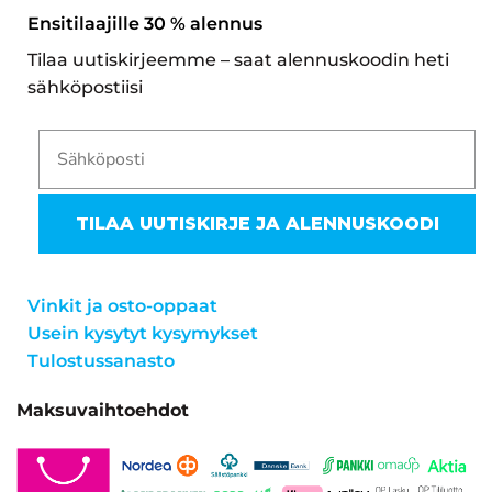
näe mit
Ensitilaajille 30 % alennus
aina su
Tilaa uutiskirjeemme – saat alennuskoodin heti
ollut m
sähköpostiisi
TILAA UUTISKIRJE JA ALENNUSKOODI
Vinkit ja osto-oppaat
Usein kysytyt kysymykset
Tulostussanasto
Maksuvaihtoehdot