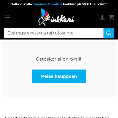
Skip
Tällä viikolla
ilmainen toimitus
kaikkiin yli 50 € tilauksiin*
to
content
Etsi:
Ostoskorisi on tyhjä.
Palaa kauppaan