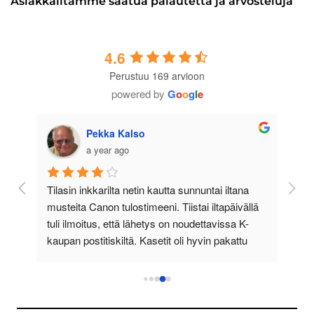
Asiakkailtamme saatua palautetta ja arvosteluja
4.6
Perustuu 169 arvioon
powered by
G
o
o
g
l
e
Pekka Kalso
a year ago
 
Tilasin inkkarilta netin kautta sunnuntai iltana 
Tein jo
musteita Canon tulostimeeni. Tiistai iltapäivällä 
toimitt
tuli ilmoitus, että lähetys on noudettavissa K-
edullis
kaupan postitiskiltä. Kasetit oli hyvin pakattu 
selkeää
sisältö sitä, mitä tarvikekasetit yleensä ovat. 
loistavi
Toimivat aikakin minun tulostimessani 
asiakas
moitteettomasti. Inkkarin hinnat ovat 
toimitu
kilpailukykyisiä.
oli nou